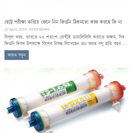
ছোট্ট পরীক্ষা করিয়ে জেনে নিন কিডনি ঠিকমতো কাজ করছে কি না
27 April, 2019 - 02:05:00 PM
বিপুল খরচ, ভারতে ৮৫ শতাংশ রোগীই ডায়ালিসিসি করাতে অক্ষম, বিশ্ব
কিডনি দিবস উপলক্ষে বিশেষ নিবন্ধ লিখেছেন ডাঃ জয়ন্ত বসু প্রতি বছর মার্চ
মাসের দ্বিতীয় বৃহস্পতিবার বিশ্ব কিডনি দিবস হিসাবে পালিত হয়। প্রতি
আরও পড়ুন
বছর একটি করে থিম থাকে এই দিনটি পালনের জন্য। এবারের থিম হল:
Kidney health everywhere, for everyone. এই থিমের অন্তর্নিহিত তাৎপর্য
বুঝতে হবে। সরা বিশ্বে উন্নত ও উন্নতিশীল দেশগুলির মধ্যে একটা অসাম্য
আছে। মাথাপিছু রোজগারের ভিত্তিতে বিশ্ব ব্যাঙ্ক সমস্ত দেশকে ভাগ
করেছে। এইখানেই 'সবার জন্য সর্বত্র' কথাটির তাৎপর্য। যেসব দেশের
মাথাপিছু রোজগার কম, তাদের পক্ষে এই কিডনি জনিত রোগের বিরুদ্ধে
লড়াই বেশ বড় চ্যালেঞ্