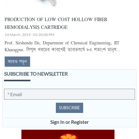
PRODUCTION OF LOW COST HOLLOW FIBER
HEMODIALYSIS CARTRIDGE
14 March, 2019 - 02:20:00 PM
Prof. Sirshendu De, Department of Chemical Engineering, IIT
Kharagpur. বিপুল খরচের কারণেই ভারতবর্ষে ৮৫ শতাংশ মানুষ
ডায়ালিসিস করাতে পারে না। তার প্রতিটি যন্ত্রপাতির আকাশছোঁয়া দামই
আরও পড়ুন
এর মূল কারণ। এরই মধ্যে সুখবর, খড়্গপুর আই আই টি-র কেমিক্যাল
ইঞ্জিনিয়ারিংয়ের অধ্যাপক শীর্ষেন্দু দে আবিষ্কার করে ফেলেছেন ডায়ালিসিসে
SUBSCRIBE TO NEWSLETTER
ব্যবহৃত এক বিশেষ ধরনের কার্টিজ। ২০১১ সালে ভাটনগর পুরস্কারে ভূষিত
শীর্ষেন্দুবাবুর দাবি, বিদেশ থেকে আমদানি করা কার্টিজের বদলে দেশি
প্রযুক্তির এই কার্টিজের দাম মাত্র আট ভাগের এক ভাগ। এই কার্টিজের
ব্যবহার হলে ডায়ালিসিসের খরচও অনেকটাই নেমে আসবে। Dialysis is a
very expensive treatment procedure an...
SUBSCRIBE
Sign In or Register