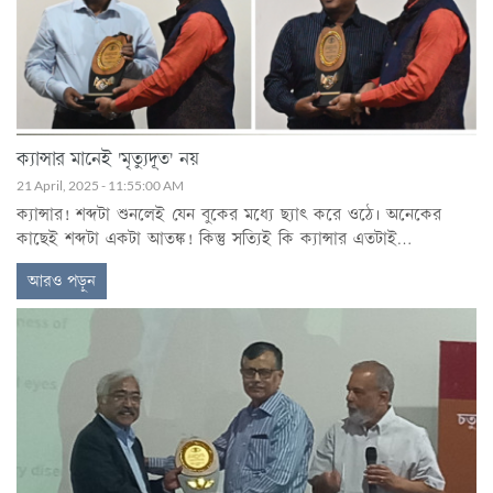
বাঙালি সম্মেলনে প্রথম দিন স্বাস্থ্য সভায় একটি আলোচনার আয়োজন করে
বাংলা ওয়ার্ল্ডওয়াইড। সভাটির নাম ছিল "হোয়াট অল ইইউ ওয়ান্টেড টু নো
আ
ক্যান্সার মানেই 'মৃত্যুদূত' নয়
21 April, 2025 - 11:55:00 AM
ক্যান্সার! শব্দটা শুনলেই যেন বুকের মধ্যে ছ্যাৎ করে ওঠে। অনেকের
কাছেই শব্দটা একটা আতঙ্ক! কিন্তু সত্যিই কি ক্যান্সার এতটাই
আতঙ্কজনক? চিকিৎসা কী ক্যান্সারের? কোথায় কোথায় হতে পারে
আরও পড়ুন
ক্যান্সার?