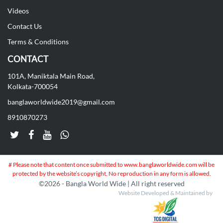
Videos
Contact Us
Terms & Conditions
CONTACT
101A, Maniktala Main Road,
Kolkata-700054
banglaworldwide2019@gmail.com
8910870273
# Please note that content once submitted to www.banglaworldwide.com will be
protected by the website’s copyright. No reproduction in any form is allowed.
©
2026 - Bangla World Wide | All right reserved
Website Developed & Maintained by