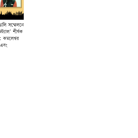
াঙালি সম্মেলনে
্যাল’ শীর্ষক
: কমলেশ্বর
ক এবং