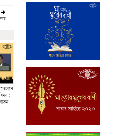
t
লোয়
সম্মেলনে
 বিষয়:
 গৌতম