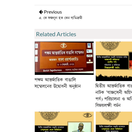
Previous
এ. কে ফজলুল হক কেন ব্যতিক্রমী
Related Articles
পঞ্চম আন্তর্জাতিক বাঙালি
দ্বিতীয় আন্তর্জাতিক ব
সম্মেলনের উদ্বোধনী অনুষ্ঠান
নাটক ‘যাজ্ঞসেনী অগ্নি
পর্ব) পরিচালনা ও অ
বিজয়লক্ষী বর্মন