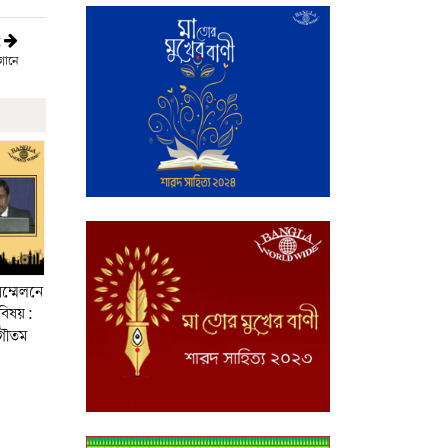
t
গানে
সম্মেলনে
 বিষয়:
 গৌতম