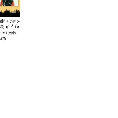
াঙালি সম্মেলনে
্যাল’ শীর্ষক
: কমলেশ্বর
ক এবং