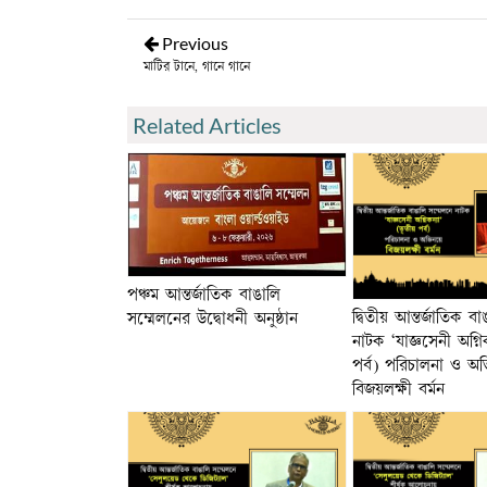
Previous
মাটির টানে‚ গানে গানে
Related Articles
পঞ্চম আন্তর্জাতিক বাঙালি
দ্বিতীয় আন্তর্জাতিক ব
সম্মেলনের উদ্বোধনী অনুষ্ঠান
নাটক ‘যাজ্ঞসেনী অগ্নি
পর্ব) পরিচালনা ও অ
বিজয়লক্ষী বর্মন