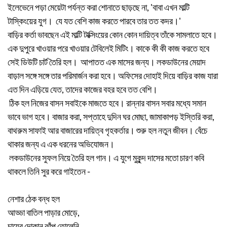
ইলেভেনে পড়া মেয়েটা পর্যন্ত করা শোনাতে ছাড়ছে না, 'বাবা এখন মাল্টি
টাস্কিংয়ের যুগ। যে যত বেশি কাজ করতে পারবে তার তত কদর।'
বাড়ির কর্তা ভাবছেন এই মাল্টি টাক্সিংয়ের কোন কোন দায়িত্ব তাঁকে সামলাতে হবে।
এক দুপুরে খাওয়ার পরে খাওয়ার টেবিলেই মিটিং। কাকে কী কী কাজ করতে হবে
সেই ডিউটি চার্ট তৈরি হল। আপাতত এক মাসের জন্য। লকডাউনের মেয়াদ
বাড়াল সঙ্গে সঙ্গে তার পরিমার্জন করা হবে। অফিসের দোহাই দিয়ে বাড়ির কাজ যারা
এত দিন এড়িয়ে যেত, তাদের কাজের বহর হবে তত বেশি।
ঠিক হল নিজের বাসন সবাইকে মাজতে হবে। রান্নার বাসন সবার মধ্যে সমান
ভাবে ভাগ হবে। বাজার করা, সপ্তাহে দুদিন ঘর মোছা, জামাকাপড় ইস্তিরি করা,
বাথরুম সাফাই আর বাজারের দায়িত্ব গৃহকর্তার। শুরু হল নতুন জীবন। বেঁচে
থাকার জন্য এ এক ধরনের অভিযোজন।
লকডাউনের সুফল নিয়ে তৈরি হল গান। এ যুগে মুকুন্দ দাসের মতো চারণ কবি
থাকলে তিনি সুর করে গাইতেন -
নেশার ঠেক বন্ধ হল
আড্ডা বাতিল পাড়ার মোড়ে,
চায়ের দোকান ঝাঁপ তোলেনি