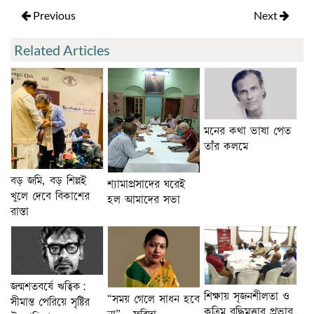
Previous
Next
Related Articles
মনের কথা ভাষা পেত
তাঁর কলমে
বড় জমি, বড় শিল্পই
শ্যামাপ্রসাদের ঘরেই
খুলে দেবে বিকাশের
হল আমাদের সভা
রাস্তা
জন্মশতবর্ষে ঋত্বিক:
শিক্ষায় সৃজনশীলতা ও
“সময় গেলে সাধন হবে
সীমান্ত পেরিয়ে সৃষ্টির
কৃত্রিম বুদ্ধিমত্তার প্রভাব