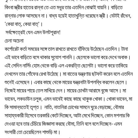
কিংবা স্ত্রীর হাতের রান্না তে এত মধুর তার এতদিন বোঝাই যায়নি। বাড়িতে
রান্নার লোক আসছেন না। বাধ্য হয়েই হাতাখুন্তি ধরেছেন স্ত্রী। যেটাই রাঁধেন,
'কেয়া বাত্, কেয়া বাত্'।
সর্বক্ষেত্রেই যেন এমন উলটপূরান!
চেনা অচেনা
কর্পোরেট কর্তা সময়ের সঙ্গে তাল রাখতে রাখতে হাঁফিয়ে উঠেছেন এতদিন। টানা
এই ভাবে বাড়িতে বসে থাকার সুযোগ পাননি। ছেলেকে ভালো করে দেখে অবাক।
এই সেদিন নার্সিং হোম থেকে বাড়ি এল একরত্তি ছেলেটা। ভালো করে তাকিয়ে
দেখলেন তার গোঁফের রেখা উঠেছে। মা বাতের যন্ত্রণায় ছটফট করেন বলে এতদিন
শুনেই এসেছেন। এবার কাছে থেকে মায়ের যন্ত্রনাটা উপলব্ধি করলেন ছেলে।
নিজেই মায়ের পায়ে তেল মাখিয়ে দেন। মায়ের চোখটা আরামে বুজে আসে। মা
ভাবেন, লকডাউন চলুক, এমন ভাবেই কাছে কাছে থাকুক খোকা। খোকা ভাবেন, মা
কি সামান্যতেই তৃপ্ত। নাতি, নাতনিরা চোখের সামনে ঘুরে বেড়াচ্ছে, বৌমার
সাহায্যকারী হিসেবে তরকারি কেটে দিচ্ছেন, আটা মেখে দিচ্ছেন, কোন মশলার কি
দেওয়া হবে তার চেঁচিয়ে জিজ্ঞাসা করছে বৌমা, তিনি বলে বলে দিচ্ছেন- এমন
সংসারী তো চেয়েছিলেন শাশুড়ি মা।