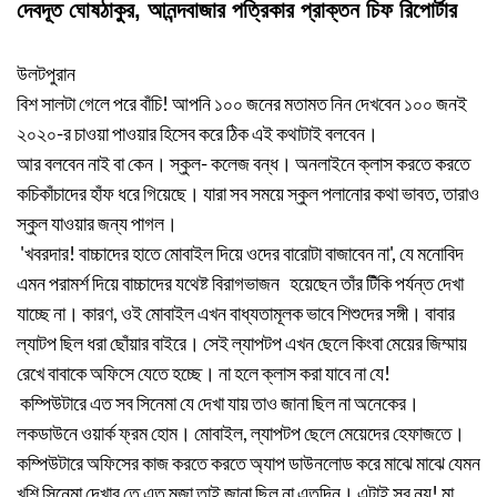
দেবদূত ঘোষঠাকুর, আনন্দবাজার পত্রিকার প্রাক্তন চিফ রিপোর্টার
উলটপুরান
বিশ সালটা গেলে পরে বাঁচি! আপনি ১০০ জনের মতামত নিন দেখবেন ১০০ জনই
২০২০-র চাওয়া পাওয়ার হিসেব করে ঠিক এই কথাটাই বলবেন।
আর বলবেন নাই বা কেন। স্কুল- কলেজ বন্ধ। অনলাইনে ক্লাস করতে করতে
কচিকাঁচাদের হাঁফ ধরে গিয়েছে। যারা সব সময়ে স্কুল পলানোর কথা ভাবত, তারাও
স্কুল যাওয়ার জন্য পাগল।
'খবরদার! বাচ্চাদের হাতে মোবাইল দিয়ে ওদের বারোটা বাজাবেন না', যে মনোবিদ
এমন পরামর্শ দিয়ে বাচ্চাদের যথেষ্ট বিরাগভাজন হয়েছেন তাঁর টিঁকি পর্যন্ত দেখা
যাচ্ছে না। কারণ, ওই মোবাইল এখন বাধ্যতামূলক ভাবে শিশুদের সঙ্গী‌। বাবার
ল্যাটপ ছিল ধরা ছোঁয়ার বাইরে। সেই ল্যাপটপ এখন ছেলে কিংবা মেয়ের জিম্মায়
রেখে বাবাকে অফিসে যেতে হচ্ছে। না হলে ক্লাস করা যাবে না যে!
কম্পিউটারে এত সব সিনেমা যে দেখা যায় তাও জানা ছিল না অনেকের।
লকডাউনে ওয়ার্ক ফ্রম হোম। মোবাইল, ল্যাপটপ ছেলে মেয়েদের হেফাজতে।
কম্পিউটারে অফিসের কাজ করতে করতে অ্যাপ ডাউনলোড করে মাঝে মাঝে যেমন
খুশি সিনেমা দেখার তে এত মজা তাই জানা ছিল না এতদিন। এটাই সব নয়! মা