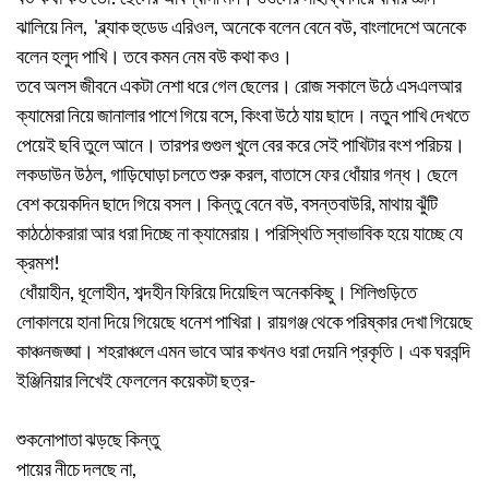
ঝালিয়ে নিল, 'ব্ল্যাক হুডেড এরিওল, অনেকে বলেন বেনে বউ, বাংলাদেশে অনেকে
বলেন‌ হলুদ পাখি। তবে কমন নেম বউ কথা কও।
তবে অলস জীবনে একটা নেশা ধরে গেল ছেলের। রোজ সকালে উঠে এসএলআর
ক্যামেরা নিয়ে জানালার পাশে গিয়ে বসে, কিংবা উঠে যায় ছাদে। নতুন পাখি দেখতে
পেয়েই ছবি তুলে আনে। তারপর গুগুল খুলে বের করে সেই পাখিটার বংশ পরিচয়।
লকডাউন উঠল, গাড়িঘোড়া চলতে শুরু করল, বাতাসে ফের ধোঁয়ার গন্ধ। ছেলে
বেশ কয়েকদিন ছাদে গিয়ে বসল। কিন্তু বেনে বউ, বসন্তবাউরি, মাথায় ঝুঁটি
কাঠঠোকরারা আর ধরা দিচ্ছে না ক্যামেরায়। পরিস্থিতি স্বাভাবিক হয়ে যাচ্ছে যে
ক্রমশ!
ধোঁয়াহীন, ধূলোহীন, শব্দহীন ফিরিয়ে দিয়েছিল অনেককিছু। শিলিগুড়িতে
লোকালয়ে হানা দিয়ে গিয়েছে ধনেশ পাখিরা। রায়গঞ্জ থেকে পরিষ্কার দেখা গিয়েছে
কাঞ্চনজঙ্ঘা। শহরাঞ্চলে এমন ভাবে আর কখনও ধরা দেয়নি প্রকৃতি। এক ঘরবন্দি
ইঞ্জিনিয়ার লিখেই ফেললেন কয়েকটা ছত্র-
শুকনোপাতা ঝড়ছে কিন্তু
পায়ের নীচে দলছে না,