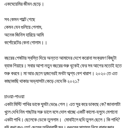
একঘেয়েমির জীবন ছেড়ে।
সব কেমন পাল্টে গেছে
কেমন যেন গুলিয়ে গেলাম,
অনেক জিনিস হারিয়ে আমি
কর্পোরেটের কেনা গোলাম।।
বছরের শেষটায় স্বস্তি দিয়ে অন্তত আমাদের দেশে করোনা সংক্রমণ কিছুটা
ব্যাক গিয়ারে। সবার আশা নতুন বছরের শুরু থূকেই ফের সব আগের মতোই হতে
শুরু করবে। মা আর ছেলে দুজনেরই মনটা অব্শ্য বেশ খারাপ। ২০২০ তে এত
কাছাকাছি থাকার অভ্যাসটা কেড়ে নেবে কি ২০২১?
চাওয়া-পাওয়া
একটা মিস্টি পাখির ডাকে ঘুমটা ভেঙে গেল। এত সুর করে ডাকছে কে? জানালাটা
খুলে দেখি নিম গাছটার সরু ডালে বসে দোল খাচ্ছে একটি কালো-হলুদে মেশানো
একটা পাখি। ছেলেকে ডেকে তুললাম। মোবাইলে ছবি তুলল ছেলে। কি পাখি?
বউ কথা কও তো! ছেলের অবিশ্বাসী মন। গুগুলের সাহায্য নিয়ে বাবার জ্ঞান