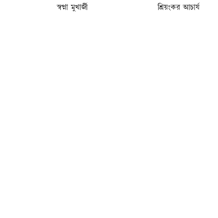
স্বপ্না মুখার্জী
শ্রিয়ংকর আচার্য