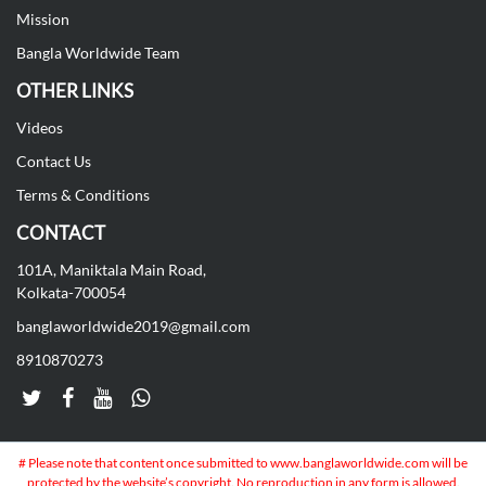
Mission
Bangla Worldwide Team
OTHER LINKS
Videos
Contact Us
Terms & Conditions
CONTACT
101A, Maniktala Main Road,
Kolkata-700054
banglaworldwide2019@gmail.com
8910870273
# Please note that content once submitted to www.banglaworldwide.com will be
protected by the website’s copyright. No reproduction in any form is allowed.