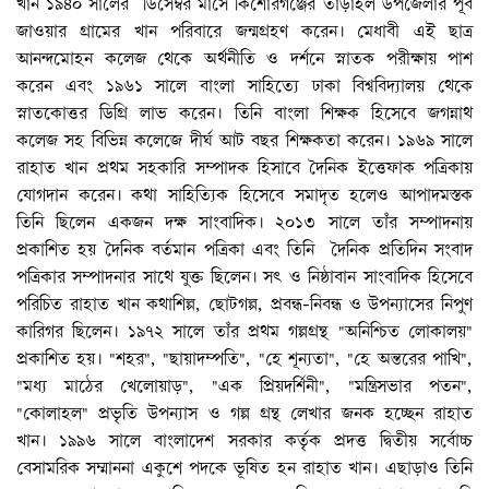
খান ১৯৪০ সালের ডিসেম্বর মাসে কিশোরগঞ্জের তাড়াইল উপজেলার পূর্ব
জাওয়ার গ্রামের খান পরিবারে জন্মগ্রহণ করেন। মেধাবী এই ছাত্র
আনন্দমোহন কলেজ থেকে অর্থনীতি ও দর্শনে স্নাতক পরীক্ষায় পাশ
করেন এবং ১৯৬১ সালে বাংলা সাহিত্যে ঢাকা বিশ্ববিদ্যালয় থেকে
স্নাতকোত্তর ডিগ্রি লাভ করেন। তিনি বাংলা শিক্ষক হিসেবে জগন্নাথ
কলেজ সহ বিভিন্ন কলেজে দীর্ঘ আট বছর শিক্ষকতা করেন। ১৯৬৯ সালে
রাহাত খান প্রথম সহকারি সম্পাদক হিসাবে দৈনিক ইত্তেফাক পত্রিকায়
যোগদান করেন। কথা সাহিত্যিক হিসেবে সমাদৃত হলেও আপাদমস্তক
তিনি ছিলেন একজন দক্ষ সাংবাদিক। ২০১৩ সালে তাঁর সম্পাদনায়
প্রকাশিত হয় দৈনিক বর্তমান পত্রিকা এবং তিনি দৈনিক প্রতিদিন সংবাদ
পত্রিকার সম্পাদনার সাথে যুক্ত ছিলেন। সৎ ও নিষ্ঠাবান সাংবাদিক হিসেবে
পরিচিত রাহাত খান কথাশিল্প, ছোটগল্প, প্রবন্ধ-নিবন্ধ ও উপন্যাসের নিপুণ
কারিগর ছিলেন। ১৯৭২ সালে তাঁর প্রথম গল্পগ্রন্থ "অনিশ্চিত লোকালয়"
প্রকাশিত হয়। "শহর", "ছায়াদম্পতি", "হে শূন্যতা", "হে অন্তরের পাখি",
"মধ্য মাঠের খেলোয়াড়", "এক প্রিয়দর্শিনী", "মন্ত্রিসভার পতন",
"কোলাহল" প্রভৃতি উপন্যাস ও গল্প গ্রন্থ লেখার জনক হচ্ছেন রাহাত
খান। ১৯৯৬ সালে বাংলাদেশ সরকার কর্তৃক প্রদত্ত দ্বিতীয় সর্বোচ্চ
বেসামরিক সম্মাননা একুশে পদকে ভূষিত হন রাহাত খান। এছাড়াও তিনি