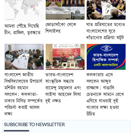
জোড়াসাঁকো থেকে
ঘাত প্রতিঘাতের মধ্যেও
আমরা পৌঁছে গিয়েছি
শিলাইদহ
বাংলাদেশের ঘুরে
চীন, ব্রাজিল, তুরস্কতে
দাঁড়ানোর প্রক্রিয়া অটুট
বাংলাদেশ জাতীয়
ভারত-বাংলাদেশ
কলকাতায় এসে
বিশ্ববিদ্যালয়ের উপাচার্য
সাংস্কৃতিক সন্ধ্যায়
বললেন আব্দুর
মশিউর রহমান
রামেন্দু মজুমদার এবং
রাজ্জাক: বাঙালি
বললেন: কলকাতা-
লাইসা আহমেদ লিসা
চেতনাকে সামনে রেখে
ঢাকার নিবিড় সম্পর্কের
দুই নক্ষত্র
এগিয়ে যাওয়াই দুই
পরিচর্যা করাই আসল
বাংলার লক্ষ্য হওয়া
লক্ষ্য
উচিত
SUBSCRIBE TO NEWSLETTER