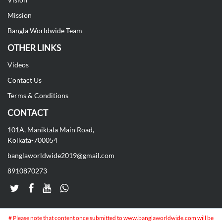
Mission
Bangla Worldwide Team
OTHER LINKS
Videos
Contact Us
Terms & Conditions
CONTACT
101A, Maniktala Main Road,
Kolkata-700054
banglaworldwide2019@gmail.com
8910870273
# Please note that content once submitted to www.banglaworldwide.com will be