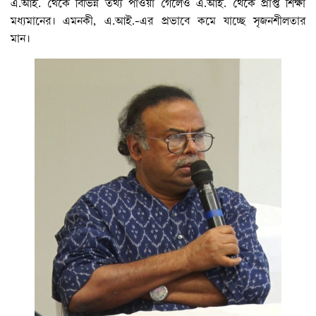
এ.আই. থেকে বিভিন্ন তথ্য পাওয়া গেলেও এ.আই. থেকে প্রাপ্ত শিক্ষা
মধ্যমানের। এমনকী, এ.আই.-এর প্রভাবে কমে যাচ্ছে সৃজনশীলতার
মান।