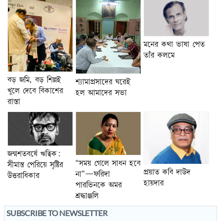
মনের কথা ভাষা পেত
তাঁর কলমে
বড় জমি, বড় শিল্পই
শ্যামাপ্রসাদের ঘরেই
খুলে দেবে বিকাশের
হল আমাদের সভা
রাস্তা
জন্মশতবর্ষে ঋত্বিক:
“সময় গেলে সাধন হবে
সীমান্ত পেরিয়ে সৃষ্টির
প্রয়াত কবি দাউদ
না”—ফরিদা
উত্তরাধিকার
হায়দার
পারভিনকে অমর
শ্রদ্ধাঞ্জলি
SUBSCRIBE TO NEWSLETTER