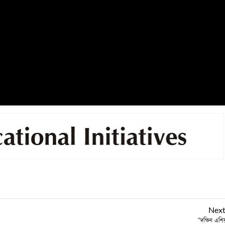
Nex
“দক্ষিণ এশি