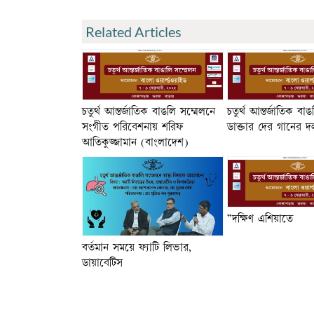
Related Articles
চতুর্থ আন্তর্জাতিক বাঙলি সম্মেলনে
চতুর্থ আন্তর্জাতিক বা
সংগীত পরিবেশনায় শরিফ
ডাক্তার দের গানের দল
আতিকুজ্জামান (বাংলাদেশ)
“দক্ষিণ এশিয়াতে
বর্তমান সময়ে ফ্যাটি লিভার,
ডায়াবেটিস