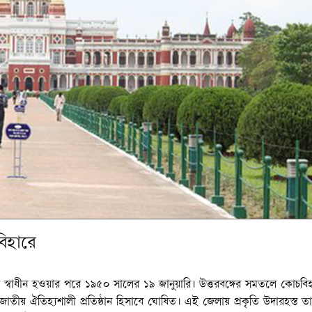
িহারে
স্বাধীন হওয়ার পরে ১৯৫০ সালের ১৯ জানুয়ারি। উত্তরবঙ্গের সমতলে কোচবি
 জাতীয় ঐতিহ্যশালী প্রতিষ্ঠান হিসাবে ঘোষিত। এই জেলায় প্রকৃতি উদারহস্ত ত