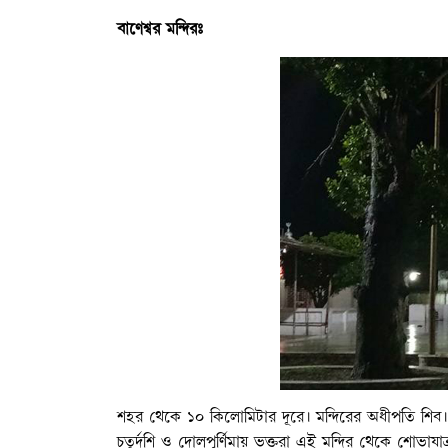
বাণেশ্বর মন্দিরঃ
শহর থেকে ১০ কিলোমিটার দূরে। মন্দিরের অধীপতি শিব। এ
চতুর্দশি ও দোলপূর্ণিমায় ভক্তরা এই মন্দির থেকে শোভায