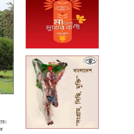
হার।
ার