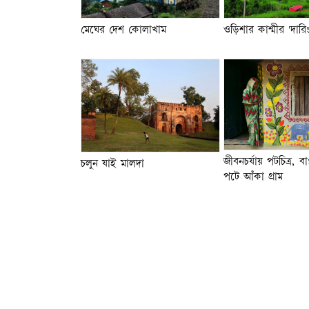
মেঘের দেশ কোলাখাম
ওড়িশার কাশ্মীর 'দারি
জীবনচর্যায় পটচিত্র, ব
চলুন যাই মালদা
পটে আঁকা গ্রাম