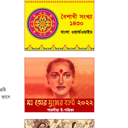
তৈরি
ই ভাবে