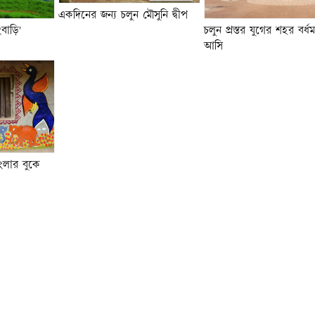
একদিনের জন্য চলুন মৌসুনি দ্বীপ
ংবাড়ি'
চলুন প্রস্তর যুগের শহর বর্ধ
আসি
াংলার বুকে