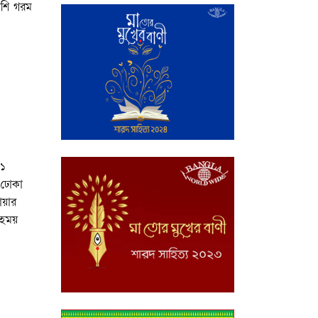
েশি গরম
৫১
 ঢোকা
োয়ার
মহময়