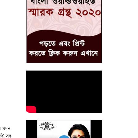
। মদন
সেই সব