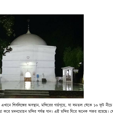
খানে শিবলিঙ্গের অবস্থান, মন্দিরের গর্ভগৃহে, যা সমতল থেকে ১০ ফুট নীচে
াত্রা করে মদনমোহন মন্দির পর্যন্ত যান। এই মন্দির ঘিরে অনেক পকুর রয়েছে। 