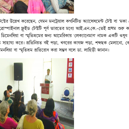
স্টের উল্লেখ করেছেন, যেমন মনট্রেয়াল কগনিটিভ অ্যাসেসমেন্ট টেস্ট বা 'মকা টে
রিব্রোস্পাইনাল ফ্লুইড টেস্টটি পূর্ব ভারতের মধ্যে আই.এন.কে.-তেই প্রথম শুরু 
মেনসিয়া বা স্মৃতিভ্রমের জন্য আমেরিকায় 'লেক্যানেমাব' নামক একটি ওষুধ 
াতে সাহায্য করে। প্রতিনিয়ত বই পড়া, খবরের কাগজ পড়া, শব্দছক মেলানো, 
েনসিয়া বা স্মৃতিভ্রম প্রতিরোধ করা সম্ভব বলে ডা. লাহিড়ী জানান।