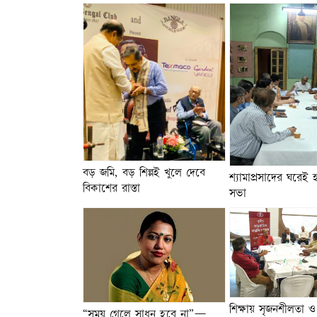
বড় জমি, বড় শিল্পই খুলে দেবে
শ্যামাপ্রসাদের ঘরে
বিকাশের রাস্তা
সভা
শিক্ষায় সৃজনশীলতা ও 
“সময় গেলে সাধন হবে না”—