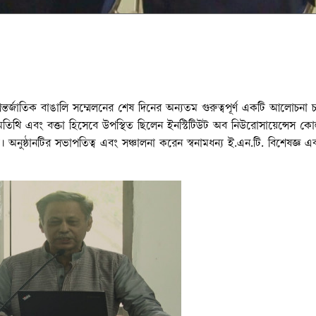
্তর্জাতিক বাঙালি সম্মেলনের শেষ দিনের অন্যতম গুরুত্বপূর্ণ একটি আলোচনা চ
 অতিথি এবং বক্তা হিসেবে উপস্থিত ছিলেন ইনস্টিটিউট অব নিউরোসায়েন্সেস ক
ী। অনুষ্ঠানটির সভাপতিত্ব এবং সঞ্চালনা করেন স্বনামধন্য ই.এন.টি. বিশেষজ্ঞ এ