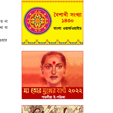
তে না
খা বা
ওয়ার