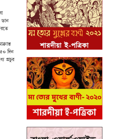
বা
র ডান
করতে
্রান্ত
-৫০ দিন
যে প্রচুর