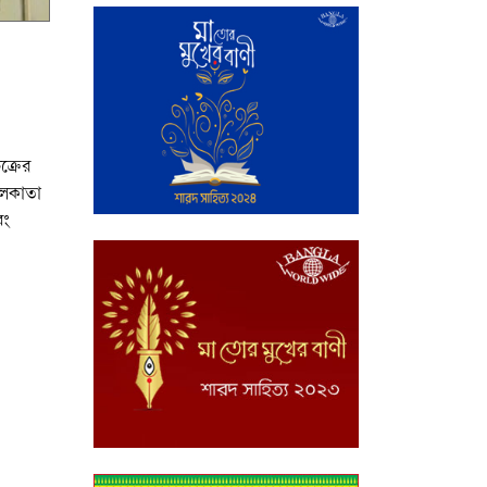
ক্রের
োলকাতা
বং