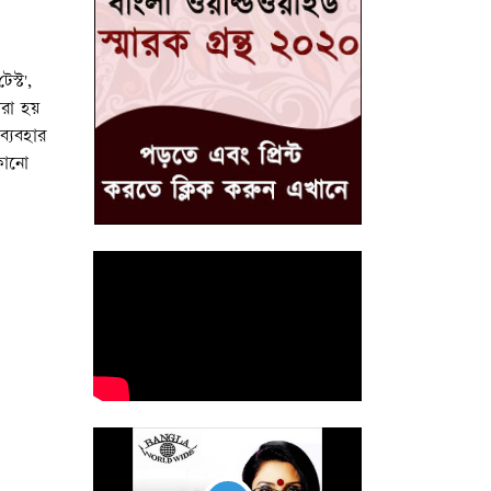
স্ট',
করা হয়
ব্যবহার
কোনো