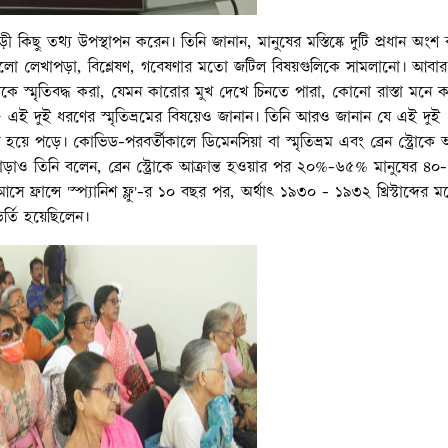
ী কিছু তথ্য উপস্থাপন করেন। তিনি জানান, মানুষের মস্তিষ্কে দুটি প্রধান অংশ 
জ হলো লেখাপড়া, বিশ্লেষণ, গবেষণার মতো জটিল বিষয়গুলিকে সামলানো। আবা
িকে স্মৃতিবদ্ধ করা, যেমন কারোর মুখ দেখে চিনতে পারা, কোনো রাস্তা মনে 
স' — এই দুই ধরণের স্মৃতিভ্রমের বিষয়েও জানান। তিনি আরও জানান যে এই দুই
 হয়ে পড়ে। কোভিড-পরবর্তীকালে ডিমেনসিয়া বা স্মৃতিভ্রম এবং ব্রেন স্ট্রোকে আক
াড়াও তিনি বলেন, ব্রেন স্ট্রোকে আক্রান্ত হওয়ার পর ২০%-৬৫% মানুষের ৪০
সে ফ্রান্সে 'স্প্যানিশ ফ্লু'-র ১০ বছর পর, অর্থাৎ ১৯৩০ - ১৯৩২ খ্রিস্টাব্দের মধ্
ভর্তি হয়েছিলেন।