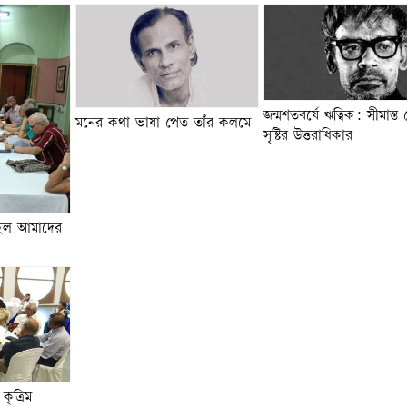
জন্মশতবর্ষে ঋত্বিক: সীমান্ত
মনের কথা ভাষা পেত তাঁর কলমে
সৃষ্টির উত্তরাধিকার
ই হল আমাদের
কৃত্রিম