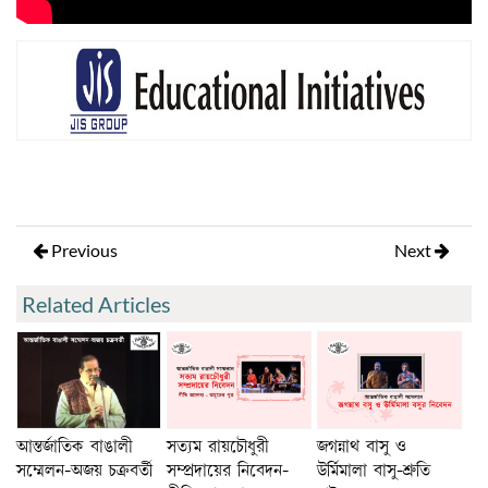
Previous
Next
Related Articles
আন্তর্জাতিক বাঙালী
সত্যম রায়চৌধুরী
জগন্নাথ বাসু ও
সম্মেলন-অজয় চক্রবর্তী
সম্প্রদায়ের নিবেদন-
উর্মিমালা বাসু-শ্রুতি