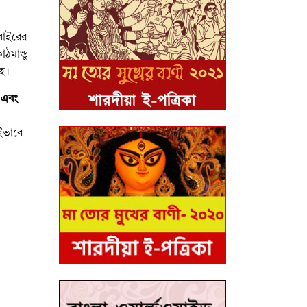
বাইরের
ঠমান্ডু
ছে।
 এবং
ইভাবে