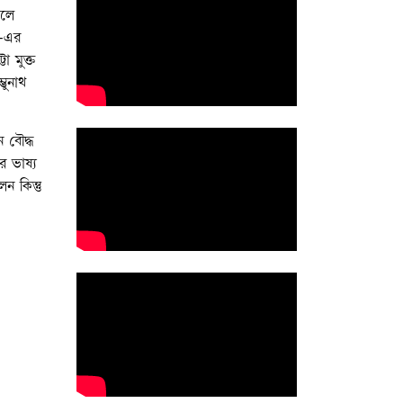
েলে
ং-এর
া মুক্ত
ভুনাথ
ন বৌদ্ধ
র ভাষ্য
ন কিন্তু