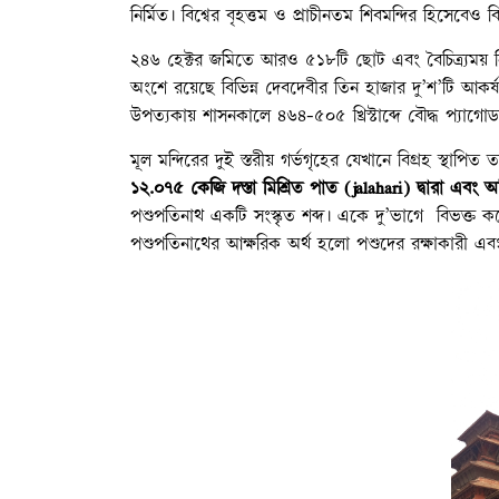
নির্মিত। বিশ্বের বৃহত্তম ও প্রাচীনতম শিবমন্দির হিসেবেও 
২৪৬ হেক্টর জমিতে আরও ৫১৮টি ছোট এবং বৈচিত্র্যময় নির
অংশে রয়েছে বিভিন্ন দেবদেবীর তিন হাজার দু’শ’টি আকর্ষণীয়
উপত্যকায় শাসনকালে ৪৬৪-৫০৫ খ্রিস্টাব্দে বৌদ্ধ প্যাগো
মূল মন্দিরের দুই স্তরীয় গর্ভগৃহের যেখানে বিগ্রহ স্থাপিত
১২.০৭৫ কেজি দস্তা মিশ্রিত পাত (jalahari) দ্বারা এবং অবি
পশুপতিনাথ একটি সংস্কৃত শব্দ। একে দু’ভাগে বিভক্ত ক
পশুপতিনাথের আক্ষরিক অর্থ হলো পশুদের রক্ষাকারী এবং