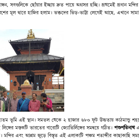
াঙ্গন, সবগুলিকে ছোঁয়ার ইচ্ছায় দ্রুত পায়ে অগ্রসর হচ্ছি। প্রথমেই প্রধান মন্দির
েশের মূল দ্বারে হাজির হলাম। ভক্তদের ভিড়-ভাট্টা লেগেই আছে, এখানে সামান
পূণ্যতম ভূমি এই স্থান। সমতল থেকে ২ হাজার ৬৮০ ফুট উচ্চতায় কাঠমান্ডু শ
এই লিঙ্গের মস্তকটি ভারতের বারোটি জ্যোতির্লিঙ্গের সমন্বয়ে গঠিত।
পশুপতিনাথ
এ
কটি। মন্দির এবং আশ্রম জুড়ে বিস্তৃত এই এলাকাটি পঞ্চম শতাব্দীর কাছাকাছি সম