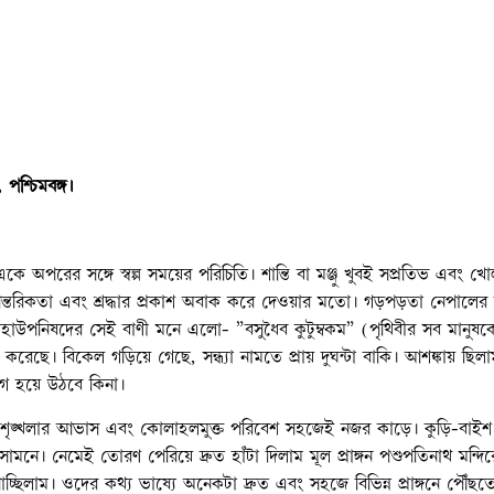
 পশ্চিমবঙ্গ।
পরের সঙ্গে স্বল্প সময়ের পরিচিতি। শান্তি বা মঞ্জু খুবই সপ্রতিভ এবং খো
ন্তরিকতা এবং শ্রদ্ধার প্রকাশ অবাক করে দেওয়ার মতো। গড়পড়তা নেপালের
পনিষদের সেই বাণী মনে এলো- ”বসুধৈব কুটুম্বকম” (পৃথিবীর সব মানুষকে ক
রেছে। বিকেল গড়িয়ে গেছে, সন্ধ্যা নামতে প্রায় দুঘন্টা বাকি। আশঙ্কায় ছিল
যোগ হয়ে উঠবে কিনা।
শৃঙ্খলার আভাস এবং কোলাহলমুক্ত পরিবেশ সহজেই নজর কাড়ে। কুড়ি-বাইশ
সামনে। নেমেই তোরণ পেরিয়ে দ্রুত হাঁটা দিলাম মূল প্রাঙ্গন পশুপতিনাথ মন্দি
 পাচ্ছিলাম। ওদের কথ্য ভাষ্যে অনেকটা দ্রুত এবং সহজে বিভিন্ন প্রাঙ্গনে পৌঁছত