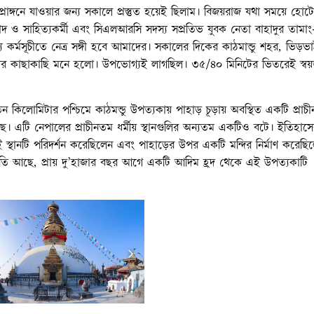
তুপ প্রাঙ্গনে যাওয়ার জন্য সকালে প্রস্তুত হয়েই ছিলাম। বিজয়রাজ যথা সময়ে হোট
 ও সাহিত্যকর্মী এবং সিএলআরসি সদস্য সপ্রতিভ যুবক নেতা বাহাদুর তামা
র্মসূচীতে নেত্র সঙ্গী হবে আমাদের। সকালের দিকের কাঠমান্ডু শহর, ভিড়ভাট্ট
রির কাছাকাছি মনে হলো। উপভোগ্যই লাগছিল। ৩৫/৪০ মিনিটের ভিতরেই স্বয়ম্
ে তিন কিলোমিটার পশ্চিমে কাঠমন্ডু উপত্যকায় পাহাড় চূড়ায় অবস্থিত একটি প্রাচী
ও রয়েছে। এটি নেপালের প্রাচীনতম ধর্মীয় স্থানগুলির অন্যতম একটিও বটে। ইতিহাসে
 এই স্থানটি পরিদর্শন করেছিলেন এবং পাহাড়ের উপর একটি মন্দির নির্মাণ করেছিলে
রুতি আছে, প্রায় দু’হাজার বছর আগে একটি আদিম হ্রদ থেকে এই উপত্যকাটি