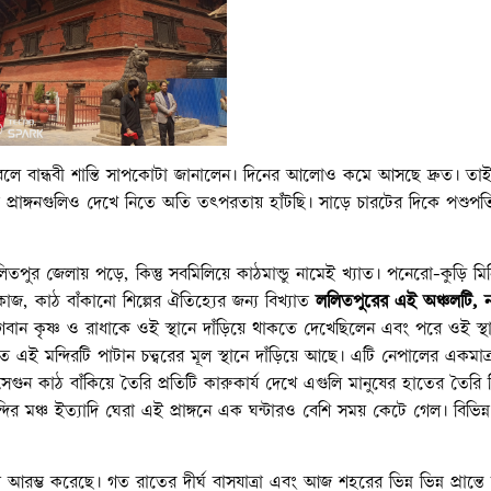
ে বলে বান্ধবী শান্তি সাপকোটা জানালেন। দিনের আলোও কমে আসছে দ্রুত। তাই
বিভিন্ন প্রাঙ্গনগুলিও দেখে নিতে অতি তৎপরতায় হাঁটছি। সাড়ে চারটের দিকে পশুপ
তপুর জেলায় পড়ে, কিন্তু সবমিলিয়ে কাঠমান্ডু নামেই খ্যাত। পনেরো-কুড়ি মি
, কাঠ বাঁকানো শিল্পের ঐতিহ্যের জন্য বিখ্যাত
ললিতপুরের এই অঞ্চলটি, 
্নে ভগবান কৃষ্ণ ও রাধাকে ওই স্থানে দাঁড়িয়ে থাকতে দেখেছিলেন এবং পরে ওই স্থ
্মিত এই মন্দিরটি পাটান চত্ত্বরের মূল স্থানে দাঁড়িয়ে আছে। এটি নেপালের একমাত্র
ুন কাঠ বাঁকিয়ে তৈরি প্রতিটি কারুকার্য দেখে এগুলি মানুষের হাতের তৈরি 
ির মঞ্চ ইত্যাদি ঘেরা এই প্রাঙ্গনে এক ঘন্টারও বেশি সময় কেটে গেল। বিভিন্
 আরম্ভ করেছে। গত রাতের দীর্ঘ বাসযাত্রা এবং আজ শহরের ভিন্ন ভিন্ন প্রান্তে 