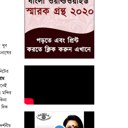
 খুব
তিনাথের
নিটের
নাম
ানেই
 মন্দির
কিনা
ন দিক
দর্শনীয়