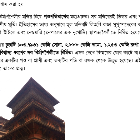
বিশ্বাস করা হয়।
্মাণশৈলীর মন্দির নিয়ে
পশুপতিনাথের
মহাপ্রাঙ্গন। সব মন্দিরেরই ভিতর এবং 
 মূর্তি। ইতিহাসের ভাষ্য অনুসারে মূল মন্দিরটি লিচ্ছবি রাজা সুপুস্পদেবের কা
ডা স্টাইলে এবং নেওয়ারি (নেপালের এক নৃগোষ্ঠি) স্থাপত্যশৈলীতে নির্মিত হয়ে
 তার
চূড়াটি ১০৩.৭৯৩১ কেজি সোনা, ২.৮৮৮ কেজি তামা, ১.২৫৩ কেজি রূপা
শ্বাস্য ধরণের সব নির্মাণশৈলীতে নির্মিত
। এসব দেখে বিস্ময়ের ঘোর কাটে না।
রে একটির পশু বা প্রাণী এবং অন্যটির পতি বা রক্ষক থেকে উদ্ভুত হয়েছে। এ
 তাদের প্রভু।