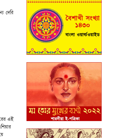
্য দেরি
হরের এই
শিয়ার
য়ে