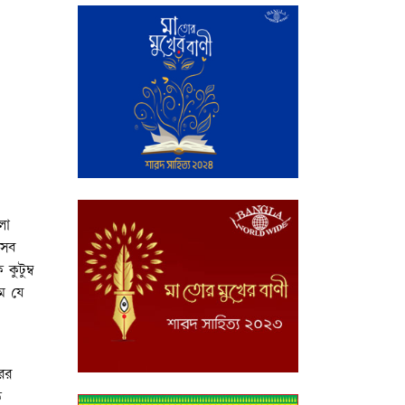
লা
 সব
ুটুম্ব
াম যে
রের
ে