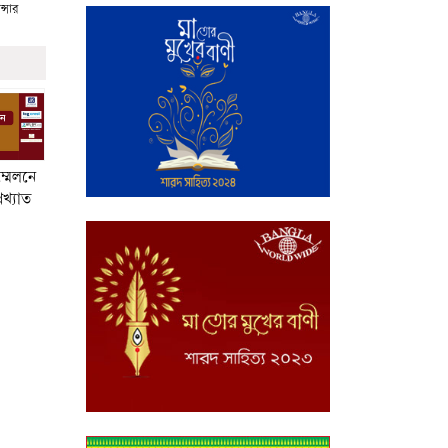
ান্সার
ম্মেলনে
রখ্যাত