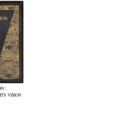
ON:
ITS VISION
S