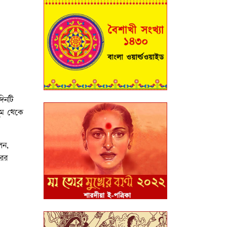
দিনটি
ঘুম থেকে
েন,
রের