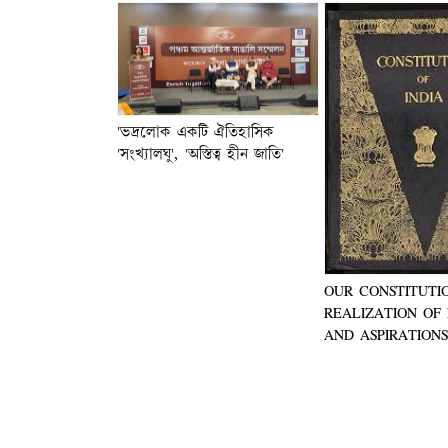
'ভদ্রলোক একটি ঐতিহাসিক
'সংখ্যালঘু', 'অস্তিত্ব হীন জাতি'
OUR CONSTITUTI
REALIZATION OF 
AND ASPIRATION