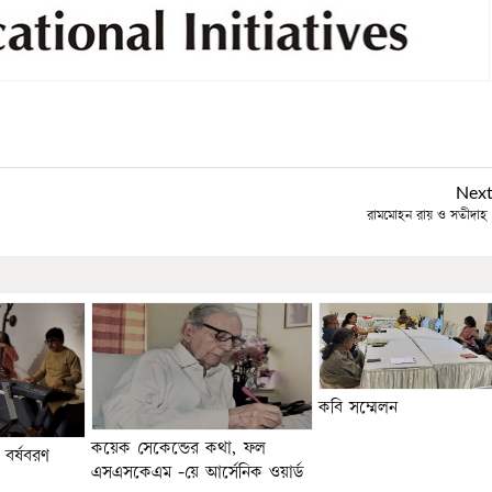
Nex
রামমোহন রায় ও সতীদাহ প
কবি সম্মেলন
কয়েক সেকেন্ডের কথা, ফল
 বর্ষবরণ
এসএসকেএম -য়ে আর্সেনিক ওয়ার্ড