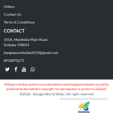
Videos
Contact Us
Terms & Conditions
CONTACT
101A, Maniktala Main Road,
Kolkata-700054
banglaworldwide2019@gmail.com
8910870273
# Please note that content once submitted to www.banglaworldwide.com will be
protected by the website’s copyright. No reproduction in any form is allowed.
©
2026 - Bangla World Wide | All right reserved
Website Developed & Maintained by