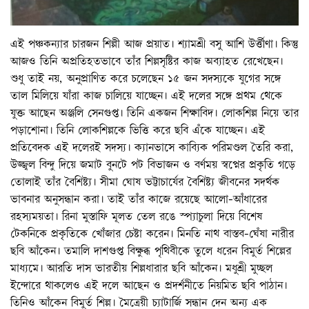
এই পঞ্চকন্যার চারজন শিল্পী আজ প্রয়াত। শ্যামশ্রী বসু আশি উর্ত্তীণা। কিন্তু
আজও তিনি অপ্রতিহতভাবে তাঁর শিল্পসৃষ্টির কাজ অব্যাহত রেখেছেন।
শুধু তাই নয়, অনুপ্রাণিত করে চলেছেন ১৫ জন সদস্যকে যুগের সঙ্গে
তাল মিলিয়ে যাঁরা কাজ চালিয়ে যাচ্ছেন। এই দলের সঙ্গে প্রথম থেকে
যুক্ত আছেন অঞ্জলি সেনগুপ্ত। তিনি একজন শিক্ষাবিদ। লোকশিল্প নিয়ে তার
পড়াশোনা। তিনি লোকশিল্পকে ভিত্তি করে ছবি এঁকে যাচ্ছেন। এই
প্রতিবেদক এই দলেরই সদস্য। ক্যানভাসে কাব্যিক পরিমণ্ডল তৈরি করা,
উজ্জ্বল বিন্দু দিয়ে জমাট বুনটে পট বিভাজন ও বর্ণময় স্বপ্নের প্রকৃতি গড়ে
তোলাই তাঁর বৈশিষ্ট্য। সীমা ঘোষ ভট্টাচার্যের বৈশিষ্ট্য জীবনের সদর্থক
ভাবনার অনুসন্ধান করা। তাই তাঁর কাজে রয়েছে আলো-আঁধারের
রহস্যময়তা। রিনা মুস্তাফি মূলত তেল রঙে স্প্যাচুলা দিয়ে বিশেষ
টেকনিকে প্রকৃতিকে খোঁজার চেষ্টা করেন। মিনতি নাথ বাস্তব-ঘেঁষা নারীর
ছবি আঁকেন। তমালি দাশগুপ্ত বিক্ষুব্ধ পৃথিবীকে তুলে ধরেন বিমুর্ত শিল্পের
মাধ্যমে। আরতি দাস ভারতীয় শিল্পধারার ছবি আঁকেন। মধুশ্রী মুচ্ছল
ইন্দোরে থাকলেও এই দলে আছেন ও প্রদর্শনীতে নিয়মিত ছবি পাঠান।
তিনিও আঁকেন বিমুর্ত শিল্প। মৈত্রেয়ী চ্যাটার্জি সন্ধান দেন অন্য এক