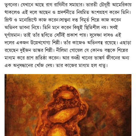
ভুবনের। যেখানে আছে রাগ রাগিনীর সমাহার। ভারতী চৌধুরী আমেরিকায়
থাকলেও এই দলে আছেন ও প্রদর্শনীতে নিয়মিত অংশগ্রহণ করেন তিনি।
প্রিন্ট ও মনোপ্রিন্টে কাজ করেন।সান্ত্বনা দত্ত বিমূর্ত শিল্পে কাজ করেন
অভিনব ভাবনা নিয়ে। তিনি মনে করেন কিছুই স্থিতিশীল নয়। সবই
ঘূর্ণায়মান। তাই তাঁর ছবিতে সেটিই প্রকাশ পায়। সুদেষ্ণা দাসও এই
দলের একজন উল্লেখযোগ্য শিল্পী। তাঁর কাজেও অভিনবত্ব রয়েছে। এছাড়া
রয়েছেন দুইজন ভাস্কর শিল্পী। নীলিমা গোয়েল যে কোনও বস্তুকে শিল্পের
মাধ্যম করে প্রাণ প্রতিষ্ঠা করেন। আর বনশ্রী খানের ভাস্কর্য জীবনের অন্য
এক অনুসন্ধানের খোঁজ দেয়। তার কাজের মাধ্যম হল ধাতু।