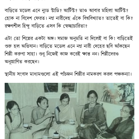
বাড়িতে মডেল এনে ন্যুড স্টাডি? আর্টিস্ট? তাও আবার মহিলা আর্টিস্ট?
হোক না বিদেশ ফেরত। নগ্ন নারীদেহ এঁকে বিশ্ববিখ্যাত? তাতেই বা কি?
রক্ষণশীল হিন্দু বাড়িতে এসব কি স্বেচ্ছাচারিতা?
এটা তো শিল্পের একটা অঙ্গ। সমাজ অনুমতি না দিলেই বা কি! বাড়িতেই
শুরু হল অভিযান। বাড়িতে মডেল এনে নগ্ন নারী দেহের ছবি আঁকছেন
শিল্পী করুণা সাহা। শুধু নিজেই কাজ করেই ক্ষান্ত নন। শিল্পীদেরও
অনুপ্রাণিত করছেন।
স্থানীয় সংবাদ মাধ্যমগুলো এই পাঁচজন শিল্পীর নামকরণ করল পঞ্চকন্যা।