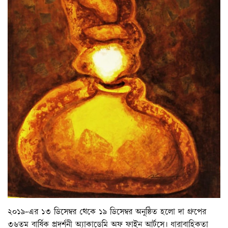
২০১৯-এর ১৩ ডিসেম্বর থেকে ১৯ ডিসেম্বর অনুষ্ঠিত হলো দা গ্রুপের
৩৬তম বার্ষিক প্রদর্শনী অ্যাকাডেমি অফ ফাইন আর্টসে। ধারাবাহিকতা