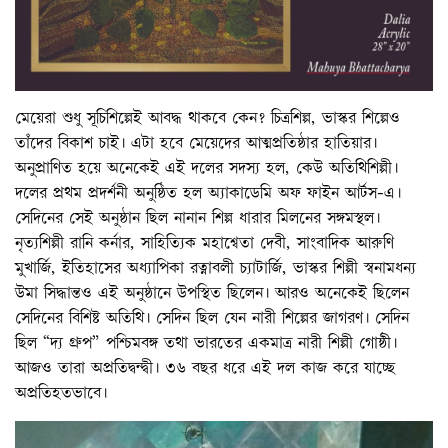
মেয়েরা শুধু সূচিশিল্পেই আবদ্ধ থাকবে কেন? চিত্রশিল্প, ভাস্কর শিল্পেও
তাঁদের বিকাশ চাই। এটা হবে মেয়েদের আত্মপ্রতিষ্ঠার হাতিয়ার।
অনুপ্রাণিত হয়ে অনেকেই এই দলের সদস্য হল, কেউ অতিথিশিল্পী।
দলের প্রথম প্রদর্শনী অনুষ্ঠিত হল অ্যাকাডেমি অফ ফাইন আর্টস-এ।
সেদিনের সেই অনুষ্ঠান ছিল নানান শিল্প ধারার মিলনের সঙ্গমস্থল।
নৃত্যশিল্পী রানি কর্নার, সাহিত্যিক মহাশ্বেতা দেবী, সাংবাদিক আরুণি
মুখার্জি, ইতিহাসের অধ্যাপিকা রত্নাবলী চ্যাটার্জি, ভাস্কর শিল্পী স্বনামধন্য
উমা সিদ্ধান্তও এই অনুষ্ঠানে উপস্থিত ছিলেন। আরও অনেকেই ছিলেন
সেদিনের বিশিষ্ট অতিথি। সেদিন ছিল যেন নারী শিল্পের জাগরণ। সেদিন
ছিল “দ্য গ্রুপ” পশ্চিমবঙ্গ তথা ভারতের একমাত্র নারী শিল্পী গোষ্ঠী।
আজও তারা অপ্রতিদ্বন্দ্বী। ৩৬ বছর ধরে এই দল কাজ করে যাচ্ছে
অপ্রতিহতভাবে।