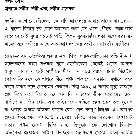
স্বপন সোম
প্রখ্যাত সঙ্গীত শিল্পী এবং সঙ্গীত গবেষক
বহুদিন আগে গেয়েছিলেন, 'কে যাবি আয়/ওরে আমার সাধের নায়...।'---
এ-গানের বিষাদে দূর কোন অজানার ডাক যেন এসে পৌঁছত। আজ কার
আহ্বানে সেই সুদূর গহনেই পাড়ি দিলেন সুরসম্রাজ্ঞী। লতা মঙ্গেশকর। এ-
নামের সঙ্গে জড়িয়ে আছে সাত-আট দশকের সংগীত। ভারতীয় সংগীত।
১৯২৯-র ২৮ সেপ্টেম্বর লতার জন্ম। পিতা গায়ক-অভিনেতা পন্ডি দীননাথ
মঙ্গেশকরের কন্যা হওয়ার সূত্রে ছোটোবেলা থেকেই গানের আবহে
মানুষ। বাবার কাছেই সংগীতে দীক্ষা। ন বছর বয়সে বাবার থিয়েটার
কোম্পানির সঙ্গে কোলাপুরে গিয়ে প্রথম প্রকাশ্যে অনুষ্ঠান। এগারো বছর
বয়সে বাবার সঙ্গে গেয়েছেন বেতারে। কিন্তু ১৯৪২-এ বাবার মৃত্যু লতাকে
প্রায় নিঃস্ব করে দিলেও দমে যান নি। অতঃপর জীবন সংগ্রামের শুরু।
বাড়িতে মা, তিন বোন, এক ভাই। তখন ছবিতে প্লেব্যাকের তত সুযোগ
না থাকায় প্রথমে অভিনয় করতে যোগ দেন 'নবযুগ চিত্রপট'-এ। তারপর
প্রফুল্ল পিকচার্সের 'গজাভাউ' (১৯৪৪) ছবিতে কাজ করলেন, সেখানেই
লতার প্রথম নেপথ্য হিন্দি গান, 'হিন্দুস্তান কে লোগো'। বিখ্যাত
অভিনেতা-প্রযোজক মাস্টার বিনায়কের সহায়তায় সেসময় লতা তালিম