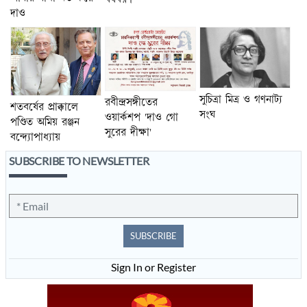
দাও
সুচিত্রা মিত্র ও গণনাট্য
রবীন্দ্রসঙ্গীতের
শতবর্ষের প্রাক্কালে
সংঘ
ওয়ার্কশপ 'দাও গো
পণ্ডিত অমিয় রঞ্জন
সুরের দীক্ষা'
বন্দ্যোপাধ্যায়
SUBSCRIBE TO NEWSLETTER
SUBSCRIBE
Sign In or Register