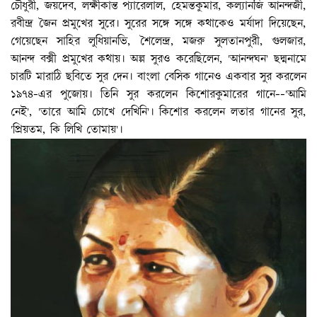
চৌধুরী, জয়দেব, লক্ষীকান্ত প্যারেলাল, হেমন্তকুমার, কল্যানজি আনন্দজী,
রবীন্দ্র জৈন প্রমুখের সুরে। সুরের সঙ্গে সঙ্গে কথাকেও মর্যাদা দিয়েছেন,
গেয়েছেন সাহির লুধিয়ানভি, শৈলেন্দ্র, মজরু সুলতানপুরী, গুলজার,
আনন্দ বক্সী প্রমুখের কথায়। অল্প সুরও করেছিলেন, 'আনন্দঘন' ছদ্মনামে
চারটি মারাঠি ছবিতে সুর দেন। বাংলা বেসিক গানেও একবার সুর করলেন
১৯৭৪-এর পুজোয়। তিনি সুর করলেন কিশোরকুমারের গানে--'আমি
নেই', 'তারে আমি চোখে দেখিনি'। কিশোর করলেন লতার গানের সুর,
'প্রিয়তম, কি লিখি তোমায়'।