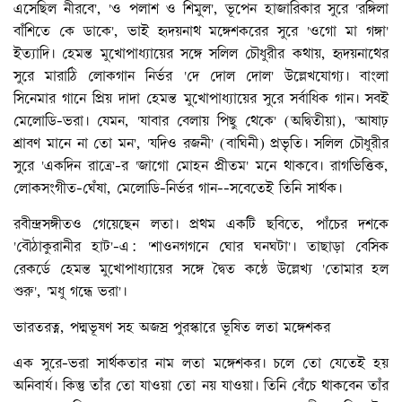
এসেছিল নীরবে', 'ও পলাশ ও শিমুল', ভূপেন হাজারিকার সুরে 'রঙ্গিলা
বাঁশিতে কে ডাকে', ভাই হৃদয়নাথ মঙ্গেশকরের সুরে 'ওগো মা গঙ্গা'
ইত্যাদি। হেমন্ত মুখোপাধ্যায়ের সঙ্গে সলিল চৌধুরীর কথায়, হৃদয়নাথের
সুরে মারাঠি লোকগান নির্ভর 'দে দোল দোল' উল্লেখযোগ্য। বাংলা
সিনেমার গানে প্রিয় দাদা হেমন্ত মুখোপাধ্যায়ের সুরে সর্বাধিক গান। সবই
মেলোডি-ভরা। যেমন, 'যাবার বেলায় পিছু থেকে' (অদ্বিতীয়া), 'আষাঢ়
শ্রাবণ মানে না তো মন', 'যদিও রজনী' (বাঘিনী) প্রভৃতি। সলিল চৌধুরীর
সুরে 'একদিন রাত্রে'-র 'জাগো মোহন প্রীতম' মনে থাকবে। রাগভিত্তিক,
লোকসংগীত-ঘেঁষা, মেলোডি-নির্ভর গান--সবেতেই তিনি সার্থক।
রবীন্দ্রসঙ্গীতও গেয়েছেন লতা। প্রথম একটি ছবিতে, পাঁচের দশকে
'বৌঠাকুরানীর হাট'-এ: 'শাওনগগনে ঘোর ঘনঘটা'। তাছাড়া বেসিক
রেকর্ডে হেমন্ত মুখোপাধ্যায়ের সঙ্গে দ্বৈত কণ্ঠে উল্লেখ্য 'তোমার হল
শুরু', 'মধু গন্ধে ভরা'।
ভারতরত্ন, পদ্মভূষণ সহ অজস্র পুরস্কারে ভূষিত লতা মঙ্গেশকর
এক সুরে-ভরা সার্থকতার নাম লতা মঙ্গেশকর। চলে তো যেতেই হয়
অনিবার্য। কিন্তু তাঁর তো যাওয়া তো নয় যাওয়া। তিনি বেঁচে থাকবেন তাঁর