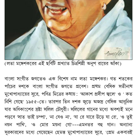
(লতা মঙ্গেশকরের এই ছবিটি প্রখ্যাত চিত্রশিল্পী অনুপ রায়ের আঁকা)
বাংলা সংগীত জগতেও এক বিশেষ নাম লতা মঙ্গেশকর। গত শতকের
পাঁচের দশকে বাংলা সংগীত জগতে প্রবেশ। প্রথম বেসিক সতীনাথ
মুখোপাধ্যায়ের সুরে, পবিত্র মিত্রের কথায়: 'আকাশ প্রদীপ জ্বলে' ও ' কত
নিশি গেছে' ১৯৫৫-তে। তারপর তিন দশক জুড়ে অজস্র বেসিক আধুনিক
যার অধিকাংশের স্রষ্টা সলিল চৌধুরী। সলিলের গানের মধ্যে অবশ্যই মনে
পড়বে 'সাত ভাই চম্পা', 'না যেও না', 'যা রে যারে উড়ে যা রে', 'ও তুই
নয়ন পাখি', 'ও মোর ময়না গো'---এমনতর বহু গান। অন্যান্য
সুরকারদের মধ্যে গেয়েছেন হেমন্ত মুখোপাধ্যায়ের সুরে, 'প্রেম একবারই