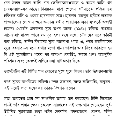
নেন উস্তাদ আমন আলি খান ভেন্ডিবাজারওয়ালে ও আমন আলি খান
দেবসওয়াল-এর কাছে। বিনায়কও মারা গেলেন। ঘটনাচক্রে পরিচয় হল
হরিশ্চন্দ্র বালি ও গুলাম হায়দারের সঙ্গে। হায়দার 'মজবুর' ছবিতে লতাকে
গাওয়ালেন। সে গান শুনে অন্যান্য সঙ্গীত পরিচালক লতা সম্পর্কে আগ্রহী
হলেন। খেমচাঁদ প্রকাশের সুরে তখন 'মহল' (১৯৪৯) ছবিতে 'আয়েগা
আনেয়ালা' দারুণ ভাবে সমাদৃত হল। সঙ্গে সঙ্গে, নৌশাদের সুরে 'চাঁদনী
বার' ছবিতে, অনিল বিশ্বাসের সুরে 'আনোখা প্যার'-এ, শঙ্কর জয়কিষানের
সুরে 'বরসাত'-এ মনে রাখার মতো গান। তারপর আর ফিরে তাকাতে হয়
নি এই সুরময়ীকে। পরের পর অসংখ্য রেকর্ডিং, অজস্র গান। অমানুষিক
পরিশ্রম। এবং কেবলই এগিয়ে চলা সার্থকতার দিকে।
ভার্সেটাইল এই শিল্পীর গান লোকের মুখে মুখে ফিরল। তাঁর ত্রিসপ্তকব্যাপী
কণ্ঠে সুরের অপরিমেয় দাক্ষিণ্য। স্পষ্ট উচ্চারণ, সহজ অভিব্যক্তি, অনুভব:
এই নিয়েই লতা মঙ্গেশকর ভারত বিখ্যাত হলেন।
লতা ভারতের প্রায় সব আঞ্চলিক ভাষায় গান করেছেন। হিন্দি সিনেমার
গানই তাঁর প্রধান ক্ষেত্র। কে.এল সায়গলের এই ভক্ত গান গেয়েছেন পূর্ব-
উল্লিখিত সুরকাররা ছাড়া শচীন দেববর্মন, মদনমোহন, রোশন, সলিল