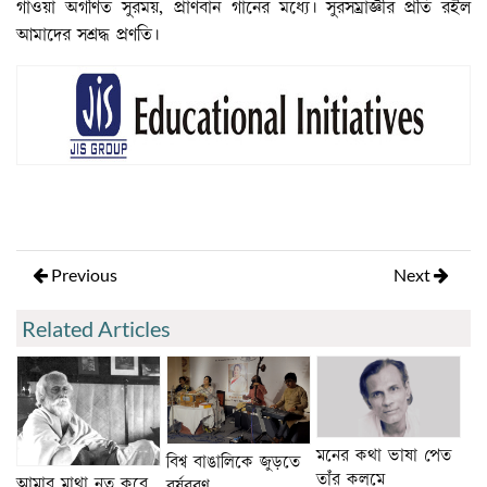
গাওয়া অগণিত সুরময়, প্রাণবান গানের মধ্যে। সুরসম্রাজ্ঞীর প্রতি রইল
আমাদের সশ্রদ্ধ প্রণতি।
Previous
Next
Related Articles
মনের কথা ভাষা পেত
বিশ্ব বাঙালিকে জুড়তে
তাঁর কলমে
আমার মাথা নত করে
বর্ষবরণ