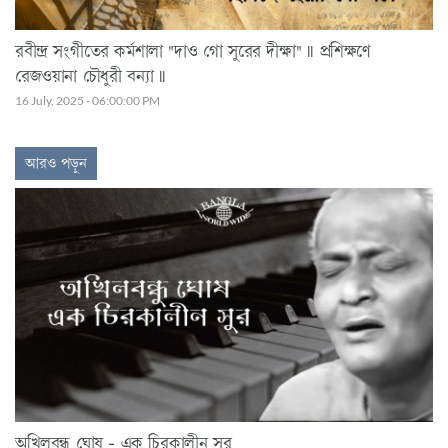
রবীন্দ্র সংগীতের কর্মশালা "দাও গো সুরের দীক্ষা" || প্রশিক্ষণে
রেজওয়ানা চৌধুরী বন্যা ||
16 July, 2025 - 06:00:00 PM
আরও পড়ুন
অখিলবন্ধু ঘোষ - এক চিরকালীন সুর