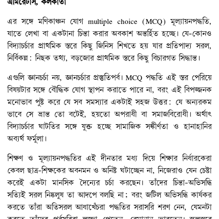
এমিরেটাস, কলকাতা
এর সঙ্গে মণিকাঞ্চন যোগ multiple choice (MCQ) মূল্যায়নপদ্ধতি,
যাতে লেখা বা একটানা চিন্তা করার অবকাশ অন্তর্হিত হচ্ছে। যে-কোনও
বিদ্যাচর্চার প্রাথমিক স্তরে কিছু জিনিস শিখতে হয় যার প্রতিপাদ্য সরল,
নির্বিকল্প: নিছক তথ্য, বড়জোর প্রাথমিক স্তরে কিছু বিচারগত সিদ্ধান্ত।
এগুলি জ্ঞানচর্চা নয়, জ্ঞানচর্চার প্রস্তুতিপর্ব। MCQ পদ্ধতি এই স্তর পেরিয়ে
বিষয়টার সঙ্গে বৌদ্ধিক যোগ স্থাপন করাতে পারে না, বরং এই বিপজ্জনক
মনোভাব পুষ্ট করে যে সব সমস্যার একটাই সহজ উত্তর: যে অন্যরকম
ভাবে সে ভ্রান্ত তো বটেই, হয়তো অপরাধী বা সমাজবিরোধী। অর্থাৎ
বিদ্যাচর্চার ঘাটতির সঙ্গে যুক্ত হচ্ছে সামাজিক সঙ্কীর্ণতা ও হানাহানির
অব্যর্থ ফর্মুলা।
শিক্ষণ ও মূল্যায়নপদ্ধতির এই দীনতার মধ্য দিয়ে শিক্ষার নির্ধারকেরা
কেবল ছাত্র-শিক্ষকের অবনমন ও অনিষ্ট ঘটাচ্ছেন না, নিজেরাও যেন চেষ্টা
করেই একটা মানসিক দৈন্যের চর্চা করছেন। তাঁদের চিন্তা-অভিসন্ধি
সত্যিই সরল নিষ্কলুষ তা আদপে বলছি না; বরং জটিল অভিসন্ধি কার্যকর
করতে তাঁরা অতিসরল আধাখেঁচরা পদ্ধতির সরাসরি শরণ নেন, যেমনটা