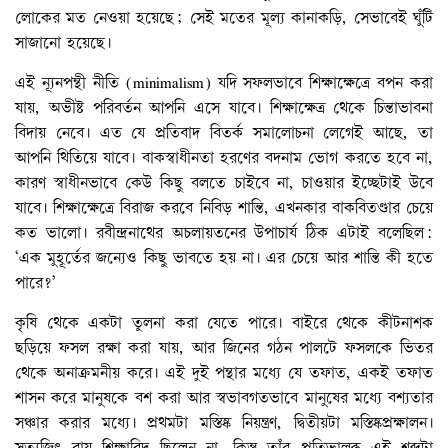
লোকের মত নেওয়া হয়েছে; সেই মতের মূল্য কানাকড়ি, সেভাবেই ঘুঁটি
সাজানো হয়েছে।
এই ন্যূনপন্থী নীতি (minimalism) যদি সফলভাবে শিক্ষাক্ষেত্রে বপন করা
যায়, অভীষ্ট পরিবর্তন আপনি এসে যাবে। শিক্ষাক্ষেত্র থেকে চিন্তাভাবনা
বিদায় নেবে। এত যে প্রতিবাদ বিতর্ক সমালোচনা লেগেই আছে, তা
আপনি থিতিয়ে যাবে। বাকস্বাধীনতা হরণের বদনাম ভোগ করতে হবে না,
কারণ স্বাধীনভাবে কেউ কিছু বলতে চাইবে না, চাওয়ার ইচ্ছেটাই উবে
যাবে। শিক্ষাক্ষেত্রে বিরাজ করবে নিবিড় শান্তি, এখনকার বাকবিতণ্ডার চেয়ে
কত ভালো। রবীন্দ্রনাথের অচলায়তনের উপাচার্য ঠিক এটাই বলেছিল:
‘এক মুহূর্তের জন্যেও কিছু ভাবতে হয় না। এর চেয়ে আর শান্তি কী হতে
পারে?’
কৃষি থেকে একটা তুলনা করা যেতে পারে। বাইরে থেকে কীটনাশক
ছড়িয়ে ফসল রক্ষা করা যায়, আর জিনের গঠন পালটে ফসলকে ভিতর
থেকে অনাক্রমনীয় করে। এই দুই পন্থার মধ্যে যে তফাত, একই তফাত
শাসন করে মানুষকে বশ করা আর স্বভাবগতভাবে মানুষের মধ্যে বশ্যতার
সঞ্চার করার মধ্যে। প্রথমটা মস্তিষ্ক নিয়ন্ত্রণ, দ্বিতীয়টা মস্তিষ্কপ্রক্ষালন।
সত্যজিৎ রায় শিক্ষাবিদ ছিলেন না, কিন্তু তাঁর প্রতিভালব্ধ এই শব্দটা