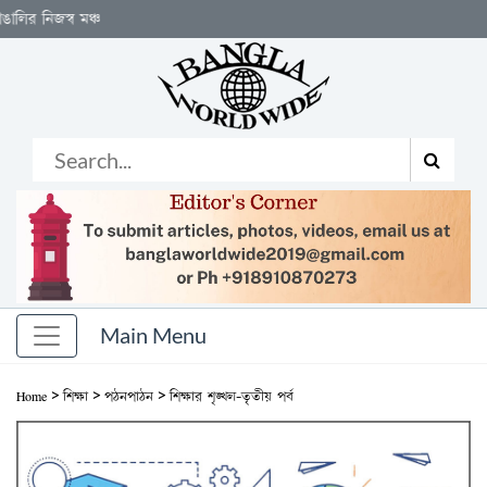
স্ব মঞ্চ
>
>
>
Home
শিক্ষা
পঠনপাঠন
শিক্ষার শৃঙ্খল-তৃতীয় পর্ব