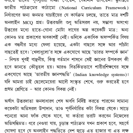
করতে তাঁদের পূর্বসূরিরা লজ্জা পেতেন, বেমানান ভাবতেন। স্কুলস্তরে
জাতীয় পাঠক্রমের কাঠামো (National Curriculum Framework)
নির্ধারণের জন্য জনমত যাচাইয়ের যে কার্যক্রম চলছে, তাতে মাত্র দশটি
অনলাইন MCQ প্রশ্ন। উত্তরগুলি শুধু অতিসরল নয়, সম্ভাব্য অসংখ্য
উত্তরের মধ্যে হাতে-গোনা মোটা দাগের অল্প কয়েকটি মাত্র: অন্য
কোনও মত প্রকাশের অবকাশই নেই। ওদিকে একাধিক অসম্পর্কিত বিষয়
এক বন্ধনীর মধ্যে ফেলা হয়েছে, একটা বাছলে সঙ্গে আর পাঁচটা
বাছতেই হবে। ‘খেলাধুলো’র সঙ্গে একযোগে আছে ‘ভারত সম্পর্কে জ্ঞান’
– নিশ্চয় খুবই বাঞ্ছনীয়, কিন্তু বর্তমান শাসনে সেই জ্ঞানের উপকরণ কী
হবে জানতে কৌতুহল হয়। আরও বিতর্কিতভাবে শারীরশিক্ষণের সঙ্গে
একযোগে আছে ‘ভারতীয় জ্ঞানপদ্ধতি’ (Indian knowledge systems)।
যদি আমরা চাই ছেলেমেয়েরা আদৌ সংস্কৃত শেখে, শুরু করতেই হবে
প্রথম শ্রেণিতে – আর কোনও বিকল্প নেই।
অর্থাৎ উত্তরদাতা জনসাধারণ শেষ অবধি নির্দিষ্ট করতে পারবেন সামান্য
কয়েকটা অতিসরল উপাদান, তাও পূর্বনির্ধারিত কটা বিকল্প থেকে। সাড়ে
পনেরো আনা ফাঁক থেকে যাবে, যা কর্তারা ভরাট করবেন নিজেদের
অভিসন্ধিমত। ধরে নেওয়া যায়, চূড়ান্ত পাঠ্যক্রম যখন প্রকাশ হবে, সহর্ষে
ঘোষণা হবে যে অনলাইন পদ্ধতিতে দেশ জুড়ে এত হাজার বা এত লক্ষ