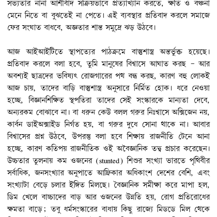
সভ্যতার নানা আশীর্বাদ সক্রিয়ভাবে প্রত্যাখ্যান করতে, ক্ষতি ও বঞ্চনা
মেনে নিতে বা বুঝতেই না পেতে। এই ব্যবস্থার প্রতিবাদ করলে সমাজে
ফের সংঘাত বাধবে, অজ্ঞতার শান্ত সমুদ্রে ঝড় উঠবে।
আজ আইআইটিতে স্থাপত্যের পাঠক্রমে বাস্তুশাস্ত্র অন্তর্ভুক্ত হয়েছে।
প্রতিবাদ করলে বলা হবে, তুমি মানুষের বিশ্বাসে আঘাত করছ – আর
অবশ্যই ছাত্রদের ভবিষ্যৎ রোজগারের পথ বন্ধ করছ, কারণ বহু লোকই
আজ চায়, তাদের বাড়ি বাস্তুশাস্ত্র অনুসারে নির্মিত হোক। ধরে নেওয়া
হচ্ছে, বিজ্ঞানশিক্ষিত স্থপতিরা তাদের সেই সংস্কারকে মান্যতা দেবে,
অন্যরকম বোঝাবে না। বা ধরুন কেউ বলল গরুর নিঃশ্বাসে অক্সিজেন নয়,
কার্বন ডাইঅক্সাইড নির্গত হয়, বা গরুর দুধে সোনা থাকে না। আবার
বিশ্বাসের প্রশ্ন উঠবে, উপরন্তু বলা হবে শিক্ষায় রাজনীতি টেনে আনা
হচ্ছে, কারণ কতিপয় রাজনীতিক ওই অবৈজ্ঞানিক তত্ত্ব প্রচার করেছেন।
উচ্চতার তুলনায় কম ওজনের (stunted) শিশুর সংখ্যা ভারতে পৃথিবীর
সর্বাধিক, জনসংখ্যার অনুপাতে আফ্রিকার অধিকাংশ দেশের বেশি, এবং
সংখ্যাটা বেড়ে চলার ইঙ্গিত মিলছে। বৈজ্ঞানিক সমীক্ষা করে মাপা হল,
ডিম খেলে বাচ্চাদের বাড় আর ওজনের উন্নতি হয়, রোগ প্রতিরোধের
ক্ষমতা বাড়ে; তবু ধর্মসংস্কারের বাধায় কিছু রাজ্যে মিডডে মিল থেকে