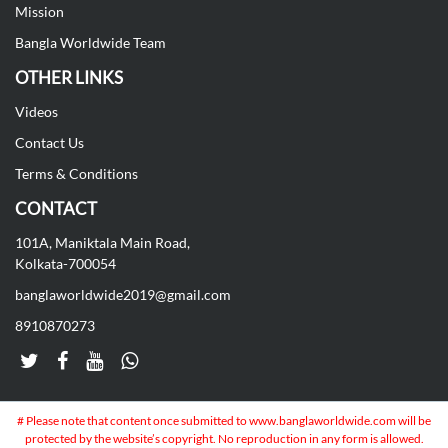
Mission
Bangla Worldwide Team
OTHER LINKS
Videos
Contact Us
Terms & Conditions
CONTACT
101A, Maniktala Main Road,
Kolkata-700054
banglaworldwide2019@gmail.com
8910870273
# Please note that content once submitted to www.banglaworldwide.com will be
protected by the website’s copyright. No reproduction in any form is allowed.