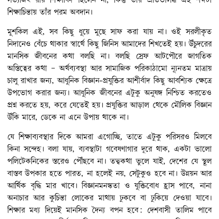
শিক্ষাচিন্তায় তাঁর পরম অবদান।
মুশকিল এই, সব কিছু ধুয়ে মুছে সাফ করা যায় না। ওই সরলীকৃত
নিদানেও বেঁচে থাকার স্বার্থে কিছু জিনিস আমাদের শিখতেই হয়। উঁচুদরের
মানসিক জীবনের কথা বলছি না। বলছি স্রেফ আটপৌরে জাগতিক
অস্তিত্বের কথা – অর্থব্যবস্থা আর সামাজিক পরিকাঠামো ন্যূনতম মাত্রায়
চালু রাখার জন্য, আধুনিক বিজ্ঞান-প্রযুক্তির আশীর্বাদ কিছু আবশ্যিক ক্ষেত্রে
উপভোগ করার জন্য। আধুনিক জীবনের এটুকু অনুষঙ্গ নিশ্চিত করতেও
প্রশ্ন করতে হয়, করে যেতেই হয়। প্রযুক্তির আড়াল থেকে মৌলিক বিজ্ঞান
উঁকি মারে, ডেকে না এনে উপায় থাকে না।
যে শিক্ষাব্যবস্থার দিকে আমরা এগোচ্ছি, তাতে এটুকু পরিসরও মিলবে
কিনা সন্দেহ। বলা যায়, ব্যবস্থাটা গবেষণাগার দূরে থাক, একটা ভালো
পলিটেকনিকের স্তরেও পৌঁছবে না। তত্ত্বকথা ভুলে যাই, দেশের যে স্থূল
বাস্তব উপকার হতে পারত, না হলেই নয়, সেটুকুও হবে না। উন্নয়ন আর
আর্থিক বৃদ্ধি মার খাবে। বিজ্ঞানমনস্কতা ও যুক্তিবোধ হ্রাস পাবে, নানা
অনাচার আর কুচিন্তা লোকের মাথায় ঢুকবে বা ঢুকিয়ে দেওয়া যাবে।
শিক্ষার মধ্য দিয়েই মানসিক দৈন্য বপন হবে: দেশবাসী তালিম পাবে