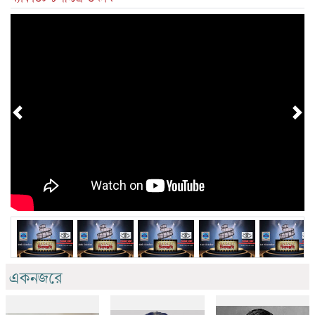
Previous
Nex
একনজরে