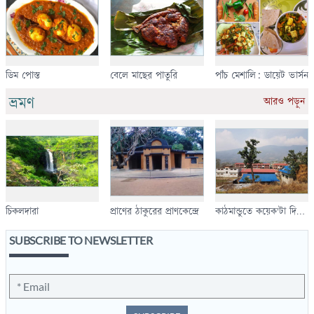
ডিম পোস্ত
বেলে মাছের পাতুরি
পাঁচ মেশালি: ডায়েট ভার্সন
ভ্রমণ
আরও পড়ুন
চিকলদারা
প্রাণের ঠাকুরের প্রাণকেন্দ্রে
কাঠমান্ডুতে কয়েক'টা দিন
(তৃতীয় পর্ব)
SUBSCRIBE TO NEWSLETTER