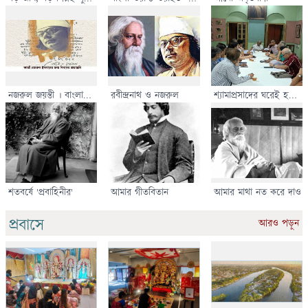
দেবে বিকাশের রাস্তা
বর্ষ বরণ
নজরুল জয়ন্তী । বাংলা
রবীন্দ্রনাথ ও নজরুল
শ্যামাপ্রসাদের ঘরেই হল
ওয়ার্ল্ডওয়াইড
আমাদের সভা
শতবর্ষে 'প্রবাহিনীর'
আমার গীতবিতান
আমার মাথা নত করে দাও
প্রবাসে
আরও পড়ুন