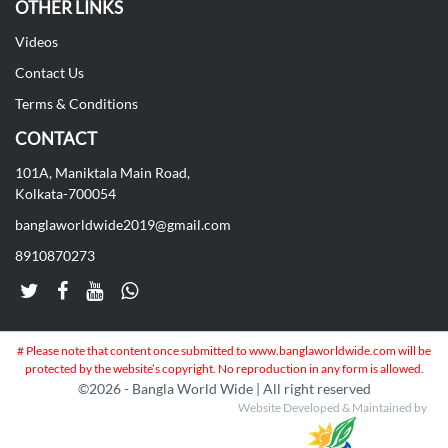
OTHER LINKS
Videos
Contact Us
Terms & Conditions
CONTACT
101A, Maniktala Main Road,
Kolkata-700054
banglaworldwide2019@gmail.com
8910870273
# Please note that content once submitted to www.banglaworldwide.com will be
protected by the website’s copyright. No reproduction in any form is allowed.
©
2026 - Bangla World Wide | All right reserved
Website Developed & Maintained by