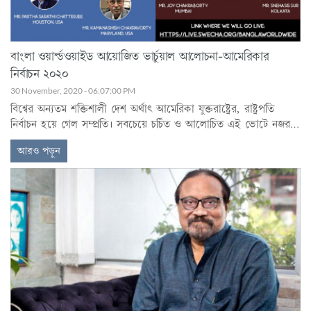
বাংলা ওয়ার্ল্ডওয়াইড আয়োজিত ভার্চুয়াল আলোচনা-আমেরিকার
নির্বাচন ২০২০
30 November, 2020 - 06:07:00 PM
বিশ্বের অন্যতম শক্তিশালী দেশ অর্থাৎ আমেরিকা যুক্তরাষ্ট্রের, রাষ্ট্রপতি
নির্বাচন হয়ে গেল সম্প্রতি। সবচেয়ে চর্চিত ও আলোচিত এই ভোটে নজর
ছিল সারা বিশ্বের। ভারত ও বাংলাদেশ থেকে কয়েক লক্ষ বাঙালি
আরও পড়ুন
আমেরিকায় বসবাস করেন, নির্বাচনে তাঁরাও অংশগ্রহণ করেছিলেন।