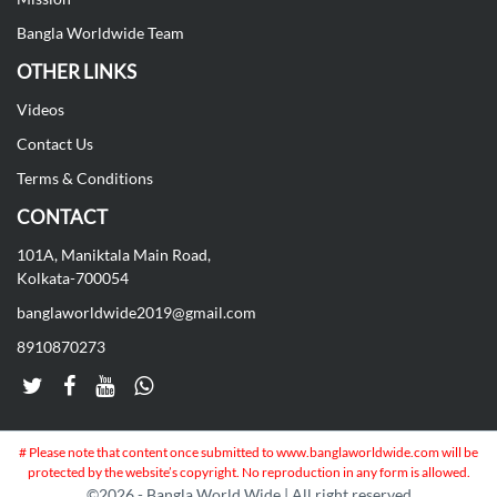
Bangla Worldwide Team
OTHER LINKS
Videos
Contact Us
Terms & Conditions
CONTACT
101A, Maniktala Main Road,
Kolkata-700054
banglaworldwide2019@gmail.com
8910870273
# Please note that content once submitted to www.banglaworldwide.com will be
protected by the website’s copyright. No reproduction in any form is allowed.
©
2026 - Bangla World Wide | All right reserved