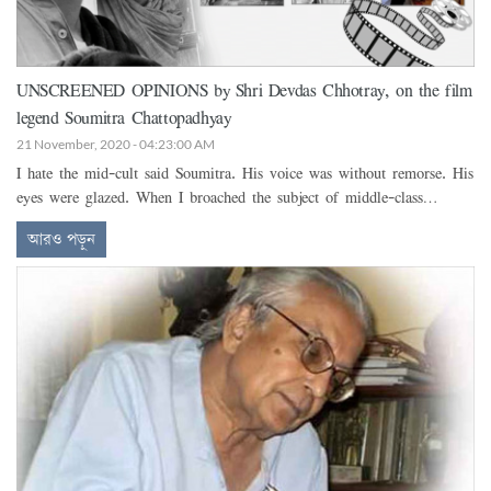
UNSCREENED OPINIONS by Shri Devdas Chhotray, on the film
legend Soumitra Chattopadhyay
21 November, 2020 - 04:23:00 AM
I hate the mid-cult said Soumitra. His voice was without remorse. His
eyes were glazed. When I broached the subject of middle-class
culture, I thought he would reach for his revolver.
আরও পড়ুন