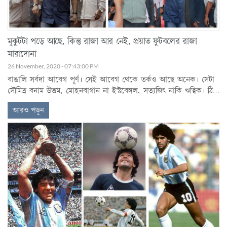
মুকুটটা পড়ে আছে, কিন্তু রাজা আর নেই, প্রয়াত ফুটবলের রাজা
মারাদোনা
26 November, 2020 - 07:43:00 PM
বাঙালি সর্বদা আবেগ পূর্ণ। সেই আবেগ থেকে তর্কও আছে অনেক। সেটা
সৌমিত্র বনাম উত্তম, মোহনবাগান না ইস্টবেঙ্গল, সত্যজিৎ নাকি ঋত্বিক। ঠিক
সেভাবেই সারাবিশ্বে একটা বিশিষ্ট তর্ক আছে যে, কে বড়? মারাদোনা নাকি
আরও পড়ুন
পেলে। কে বড়, কে ছোট -এটা বিষয় নয়। মারাদোনা সর্বকালের অন্যতম
সর্বশ্রেষ্ঠ ফুটবলার। সবাই বলেন তিনি ঈশ্বরের বরপুত্র।