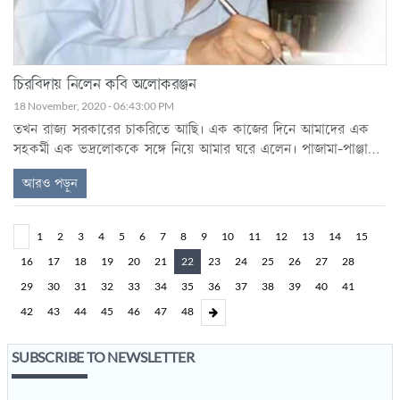
চিরবিদায় নিলেন কবি অলোকরঞ্জন
18 November, 2020 - 06:43:00 PM
তখন রাজ্য সরকারের চাকরিতে আছি। এক কাজের দিনে আমাদের এক
সহকর্মী এক ভদ্রলোককে সঙ্গে নিয়ে আমার ঘরে এলেন। পাজামা-পাঞ্জাবী
পরিহিত সৌম্যদর্শন মানুষটিকে দেখিয়ে বল্লেন, ইনি কবি অলোকরঞ্জন
আরও পড়ুন
দাশগুপ্ত, একটি প্রয়োজনে মহাকরণে আমাদের দপ্তরে এসেছেন। কাজটি
সম্পন্ন করতে কিছুক্ষণ সময় লাগবে ততক্ষণ তিনি যদি আমার ঘরে বসতে
পারেন!
1
2
3
4
5
6
7
8
9
10
11
12
13
14
15
16
17
18
19
20
21
22
23
24
25
26
27
28
29
30
31
32
33
34
35
36
37
38
39
40
41
42
43
44
45
46
47
48
SUBSCRIBE TO NEWSLETTER