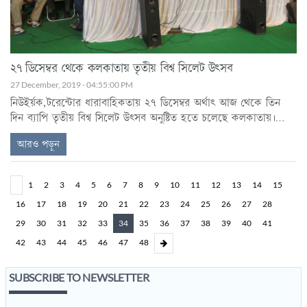
২৭ ডিসেম্বর থেকে কলকাতায় তৃতীয় বিশ্ব সিলেট উৎসব
27 December, 2019 - 04:55:00 PM
নিউইর্য়ক,টরেন্টোর ধারাবাহিকতায় ২৭ ডিসেম্বর অর্থাৎ আজ থেকে তিন
দিন ব্যাপি তৃতীয় বিশ্ব সিলেট উৎসব অনুষ্টিত হতে চলেছে কলকাতায়।
দক্ষিণ কলকাতা সিলেট অ্যাসোসিয়েশনের ২৫ বছর পূর্তি উপলক্ষে দক্ষিণ
আরও পড়ুন
কলকাতার যোধপুর পার্ক বয়েজ স্কুল প্রাঙ্গণে বিশ্ব সিলেট উৎসবে ভারত,
বাংলাদেশ ছাড়াও বিশ্বের বিভিন্ন দেশে বসবাসকারী সিলেটীরা অংশ নেবেন।
1
2
3
4
5
6
7
8
9
10
11
12
13
14
15
16
17
18
19
20
21
22
23
24
25
26
27
28
29
30
31
32
33
34
35
36
37
38
39
40
41
42
43
44
45
46
47
48
SUBSCRIBE TO NEWSLETTER