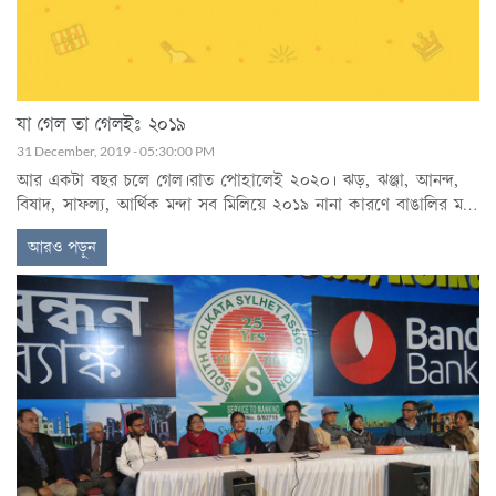
যা গেল তা গেলইঃ ২০১৯
31 December, 2019 - 05:30:00 PM
আর একটা বছর চলে গেল।রাত পোহালেই ২০২০। ঝড়, ঝঞ্জা, আনন্দ,
বিষাদ, সাফল্য, আর্থিক মন্দা সব মিলিয়ে ২০১৯ নানা কারণে বাঙালির মনে
থাকবে অনেক দিন।
আরও পড়ুন