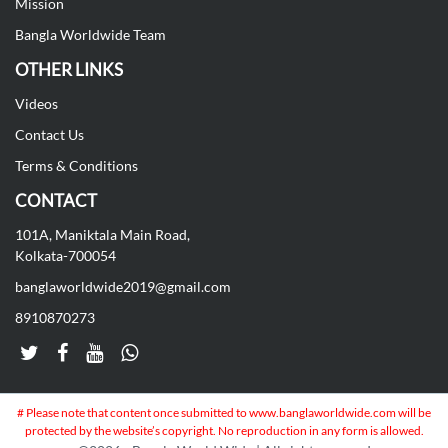
Mission
Bangla Worldwide Team
OTHER LINKS
Videos
Contact Us
Terms & Conditions
CONTACT
101A, Maniktala Main Road,
Kolkata-700054
banglaworldwide2019@gmail.com
8910870273
# Please note that content once submitted to www.banglaworldwide.com will be
protected by the website’s copyright. No reproduction in any form is allowed.