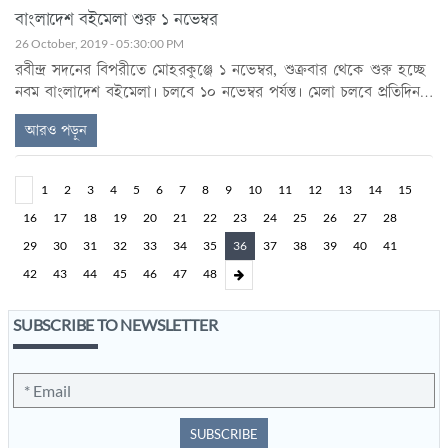
বাংলাদেশ বইমেলা শুরু ১ নভেম্বর
26 October, 2019 - 05:30:00 PM
রবীন্দ্র সদনের বিপরীতে মোহরকুঞ্জে ১ নভেম্বর, শুক্রবার থেকে শুরু হচ্ছে
নবম বাংলাদেশ বইমেলা। চলবে ১০ নভেম্বর পর্যন্ত। মেলা চলবে প্রতিদিন
বেলা ২টো থেকে রাত ৮টা পর্যন্ত।
আরও পড়ুন
1
2
3
4
5
6
7
8
9
10
11
12
13
14
15
16
17
18
19
20
21
22
23
24
25
26
27
28
29
30
31
32
33
34
35
36
37
38
39
40
41
42
43
44
45
46
47
48
SUBSCRIBE TO NEWSLETTER
SUBSCRIBE