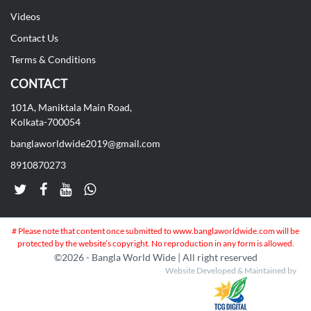
Videos
Contact Us
Terms & Conditions
CONTACT
101A, Maniktala Main Road,
Kolkata-700054
banglaworldwide2019@gmail.com
8910870273
# Please note that content once submitted to www.banglaworldwide.com will be
protected by the website’s copyright. No reproduction in any form is allowed.
©
2026 - Bangla World Wide | All right reserved
Website Developed & Maintained by