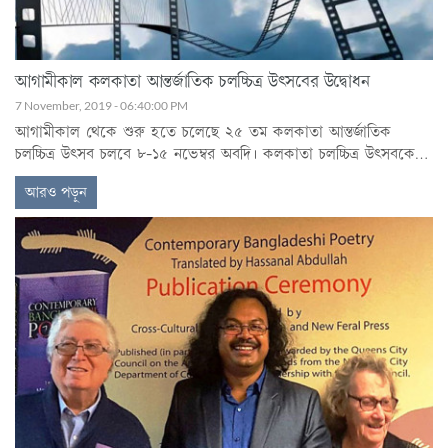
আগামীকাল কলকাতা আন্তর্জাতিক চলচ্চিত্র উৎসবের উদ্বোধন
7 November, 2019 - 06:40:00 PM
আগামীকাল থেকে শুরু হতে চলেছে ২৫ তম কলকাতা আন্তর্জাতিক
চলচ্চিত্র উৎসব চলবে ৮-১৫ নভেম্বর অবদি। কলকাতা চলচ্চিত্র উৎসবকে
ঘিরে ইতিমধ্যেই সেজে উঠছে শহর কলকাতা। এবারের কলকাতা চলচ্চিত্র
আরও পড়ুন
উৎসবে মোট ২১৪ টি ফিচার ফিল্ম দেখানো হবে।