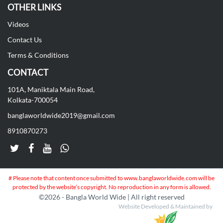
OTHER LINKS
Videos
Contact Us
Terms & Conditions
CONTACT
101A, Maniktala Main Road,
Kolkata-700054
banglaworldwide2019@gmail.com
8910870273
# Please note that content once submitted to www.banglaworldwide.com will be
protected by the website’s copyright. No reproduction in any form is allowed.
©
2026 - Bangla World Wide | All right reserved
Website Developed & Maintained by