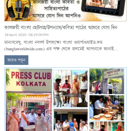
কালজয়ী বাংলা ছোটগল্প/উপন্যাস/কবিতা পাঠের আসরে যোগ দিন
18 April, 2020 - 08:29:00 PM
মান্যবরেষু, বাংলা নববর্ষ উপলক্ষ্যে বাংলা ওয়ার্ল্ডওয়াইড.কম
(banglaworldwide.com) এর পক্ষ থেকে প্রথমেই আপনাকে জানাই
আন্তরিক প্রীতি ও শুভেচ্ছা।
আরও পড়ুন