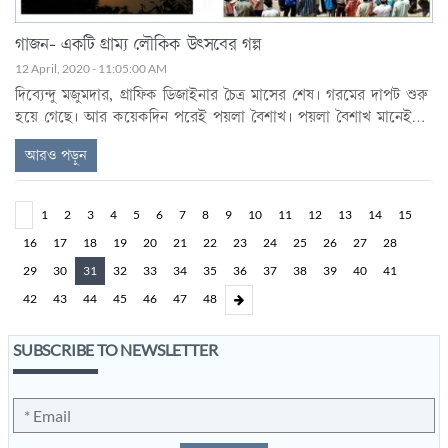
গাজন- একটি গ্রাম্য লৌকিক উৎসবের গল্প
12 April, 2020 - 11:05:00 AM
দিব্যেন্দু মজুমদার, গ্রাফিক ডিজাইনার চৈত্র মাসের শেষ। গরমের দাপট শুরু
হয়ে গেছে। আর কয়েকদিন পরেই পয়লা বৈশাখ। পয়লা বৈশাখ মানেই
সকালে উঠেই মা‚ বাবাকে প্রনাম করে দিন শুরু হত। আজ আর বকাঝকা
আরও পড়ুন
নয়। আজ আমরা ছোটরা কিছু ভুল‚ দুষ্টুমি করলে পার পেয়ে যেতাম।
আজকের দিনটি ভাল না হলে সারাবছরই খারাপ যায়। মা বাবার সঙ্গে
মন্দিরে পুজো দিতে যাওয়া হত। নতুন জামা‚ নতুন জুতো। বাড়ীতে ভাল
1
2
3
4
5
6
7
8
9
10
11
12
13
14
15
ভাল খাবার-দাবার রান্না করতেন মা। দোকানে দোকানে হাল খাতার
16
17
18
19
20
21
22
23
24
25
26
27
28
নিমন্ত্রন। বিকেলে বাবার হাত ধরে দোকানে যাওয়া। অনেক ক্যালেন্ডারের
থেকে পছন্দ মত ক্যালেন্ডার দেওয়ালে ঝুলিয়ে দেওয়া। পয়লা বৈশাখ
29
30
31
32
33
34
35
36
37
38
39
40
41
আমাদের ছোটবেলায় এখনকার মত এত কর্পোরেট‚ আধুনিক ছিল না। ...
42
43
44
45
46
47
48
SUBSCRIBE TO NEWSLETTER