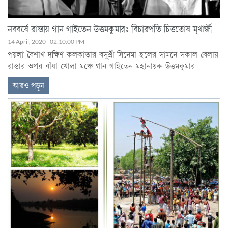
নববর্ষে রাস্তায় গান গাইতেন উত্তমকুমারঃ বিচারপতি চিত্ততোষ মুখার্জী
14 April, 2020 - 02:10:00 PM
পয়লা বৈশাখ দক্ষিণ কলকাতার বসুশ্রী সিনেমা হলের সামনে সকাল বেলায়
রাস্তার ওপর বাঁধা খোলা মঞ্চে গান গাইতেন মহানায়ক উত্তমকুমার।
আরও পড়ুন